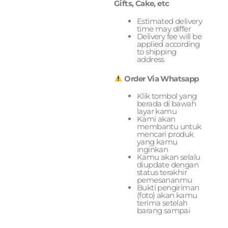
Gifts, Cake, etc
Estimated delivery
time may differ
Delivery fee will be
applied according
to shipping
address
Order Via Whatsapp
Klik tombol yang
berada di bawah
layar kamu
Kami akan
membantu untuk
mencari produk
yang kamu
inginkan
Kamu akan selalu
diupdate dengan
status terakhir
pemesananmu
Bukti pengiriman
(foto) akan kamu
terima setelah
barang sampai