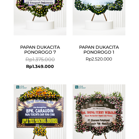
PAPAN DUKACITA
PAPAN DUKACITA
PONOROGO 7
PONOROGO 1
Rp
2.520.000
Rp
1.375.000
Rp
1.349.000
Current
Original
Current
Original
price
price
price
price
is:
was:
is:
was:
Rp999.000.
Rp1.025.000.
Rp1.799.000
Rp1.875.000