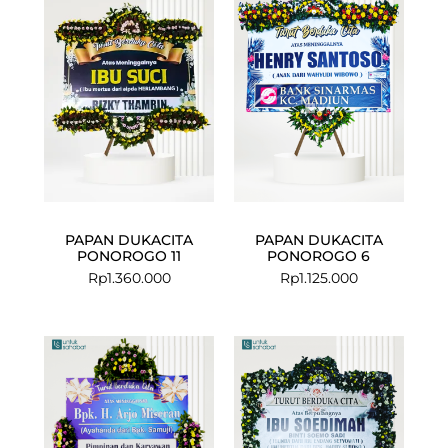
PAPAN DUKACITA
PAPAN DUKACITA
PONOROGO 11
PONOROGO 6
Rp
1.360.000
Rp
1.125.000
Current
Original
price
price
is:
was:
Rp1.349.000.
Rp1.375.000.