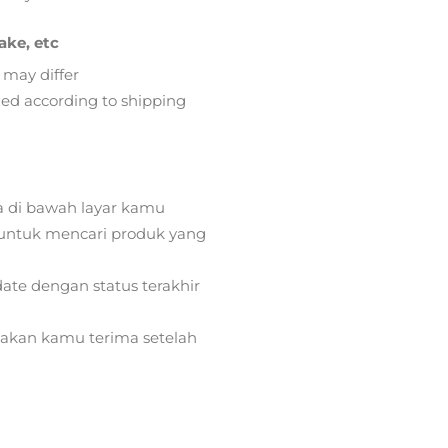
ake, etc
 may differ
lied according to shipping
a di bawah layar kamu
ntuk mencari produk yang
ate dengan status terakhir
) akan kamu terima setelah