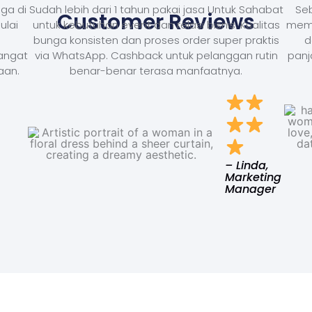
ga di
Sudah lebih dari 1 tahun pakai jasa Untuk Sahabat
Seb
Customer Reviews
ulai
untuk kebutuhan event dan relasi bisnis. Kualitas
memb
bunga konsisten dan proses order super praktis
d
Sangat
via WhatsApp. Cashback untuk pelanggan rutin
panj
aan.
benar-benar terasa manfaatnya.
– Linda,
Marketing
Manager