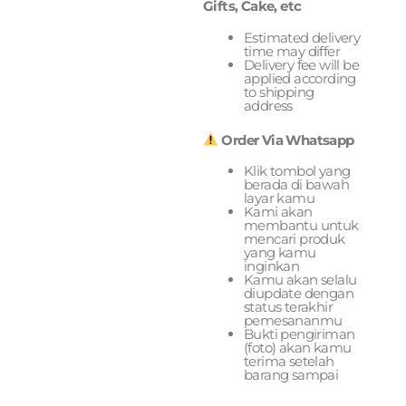
Gifts, Cake, etc
Estimated delivery
time may differ
Delivery fee will be
applied according
to shipping
address
Order Via Whatsapp
Klik tombol yang
berada di bawah
layar kamu
Kami akan
membantu untuk
mencari produk
yang kamu
inginkan
Kamu akan selalu
diupdate dengan
status terakhir
pemesananmu
Bukti pengiriman
(foto) akan kamu
terima setelah
barang sampai