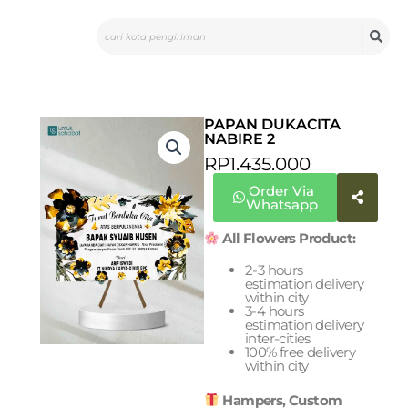
Skip
Search
to
content
PAPAN DUKACITA
NABIRE 2
RP
1.435.000
Order Via
Whatsapp
All Flowers Product:
2-3 hours
estimation delivery
within city
3-4 hours
estimation delivery
inter-cities
100% free delivery
within city
Hampers, Custom