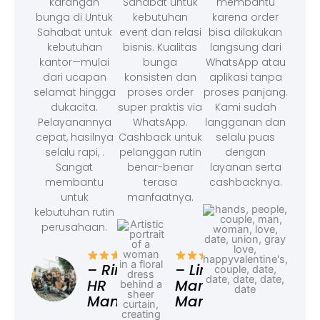
karangan
Sahabat untuk
membantu
bunga di Untuk
kebutuhan
karena order
Sahabat untuk
event dan relasi
bisa dilakukan
kebutuhan
bisnis. Kualitas
langsung dari
kantor—mulai
bunga
WhatsApp atau
dari ucapan
konsisten dan
aplikasi tanpa
selamat hingga
proses order
proses panjang.
dukacita.
super praktis via
Kami sudah
Pelayanannya
WhatsApp.
langganan dan
cepat, hasilnya
Cashback untuk
selalu puas
selalu rapi, .
pelanggan rutin
dengan
Sangat
benar-benar
layanan serta
membantu
terasa
cashbacknya.
untuk
manfaatnya.
kebutuhan rutin
perusahaan.
– F
Ad
– Rina,
– Linda,
HR
Marketing
Manager
Manager