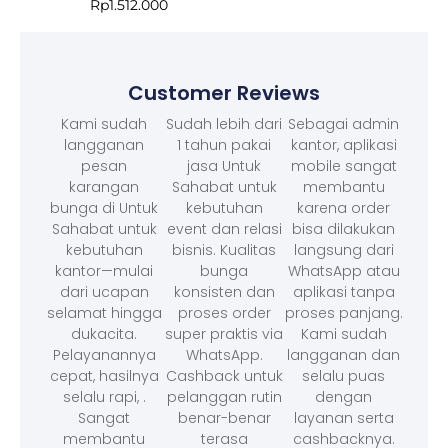
Rp
1.512.000
Customer Reviews
Kami sudah
Sudah lebih dari
Sebagai admin
langganan
1 tahun pakai
kantor, aplikasi
pesan
jasa Untuk
mobile sangat
karangan
Sahabat untuk
membantu
bunga di Untuk
kebutuhan
karena order
Sahabat untuk
event dan relasi
bisa dilakukan
kebutuhan
bisnis. Kualitas
langsung dari
kantor—mulai
bunga
WhatsApp atau
dari ucapan
konsisten dan
aplikasi tanpa
selamat hingga
proses order
proses panjang.
dukacita.
super praktis via
Kami sudah
Pelayanannya
WhatsApp.
langganan dan
cepat, hasilnya
Cashback untuk
selalu puas
selalu rapi, .
pelanggan rutin
dengan
Sangat
benar-benar
layanan serta
membantu
terasa
cashbacknya.