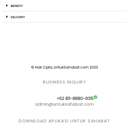
BENEFIT
DELIVERY
© Hak Cipta, UntukSahabat.com 2023
BUSINESS INQUIRY
+62 811-8880-9315
admin@untuksahabat.com
DOWNLOAD APLIKASI UNTUK SAHABAT