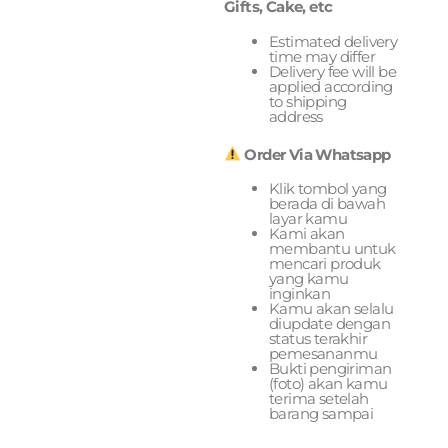
Gifts, Cake, etc
Estimated delivery
time may differ
Delivery fee will be
applied according
to shipping
address
Order Via Whatsapp
Klik tombol yang
berada di bawah
layar kamu
Kami akan
membantu untuk
mencari produk
yang kamu
inginkan
Kamu akan selalu
diupdate dengan
status terakhir
pemesananmu
Bukti pengiriman
(foto) akan kamu
terima setelah
barang sampai