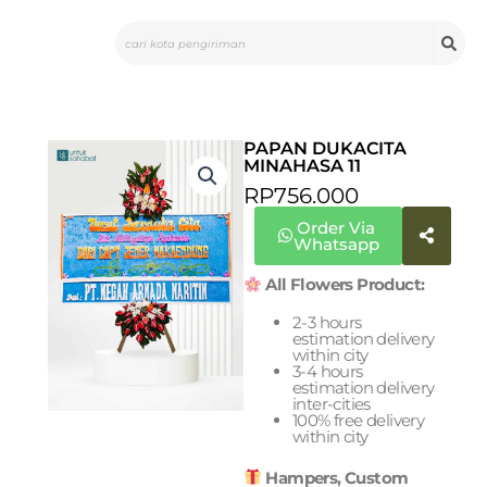
Skip
Search
to
content
PAPAN DUKACITA
MINAHASA 11
RP
756.000
Order Via
Whatsapp
All Flowers Product:
2-3 hours
estimation delivery
within city
3-4 hours
estimation delivery
inter-cities
100% free delivery
within city
Hampers, Custom