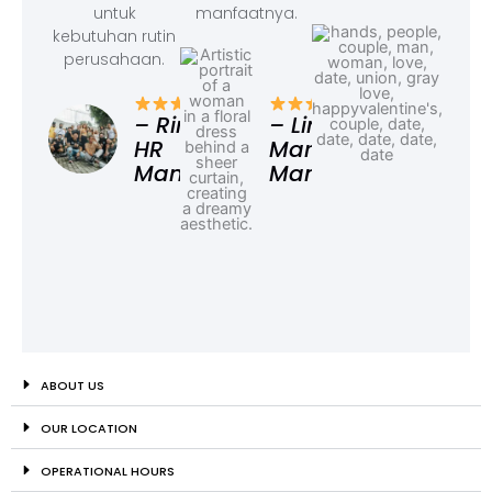
untuk
manfaatnya.
kebutuhan rutin
perusahaan.
– F
Ad
– Rina,
– Linda,
HR
Marketing
Manager
Manager
ABOUT US
OUR LOCATION
OPERATIONAL HOURS