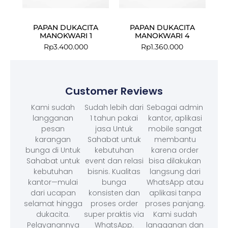
PAPAN DUKACITA
PAPAN DUKACITA
MANOKWARI 1
MANOKWARI 4
Rp
3.400.000
Rp
1.360.000
Customer Reviews
Kami sudah
Sudah lebih dari
Sebagai admin
langganan
1 tahun pakai
kantor, aplikasi
pesan
jasa Untuk
mobile sangat
karangan
Sahabat untuk
membantu
bunga di Untuk
kebutuhan
karena order
Sahabat untuk
event dan relasi
bisa dilakukan
kebutuhan
bisnis. Kualitas
langsung dari
kantor—mulai
bunga
WhatsApp atau
dari ucapan
konsisten dan
aplikasi tanpa
selamat hingga
proses order
proses panjang.
dukacita.
super praktis via
Kami sudah
Pelayanannya
WhatsApp.
langganan dan