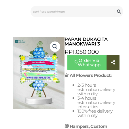
Skip
Search
to
content
PAPAN DUKACITA
MANOKWARI 3
RP
1.050.000
Order Via
Whatsapp
🌸 All Flowers Product:
2-3 hours
estimation delivery
within city
3-4 hours
estimation delivery
inter-cities
100% free delivery
within city
🎁 Hampers, Custom