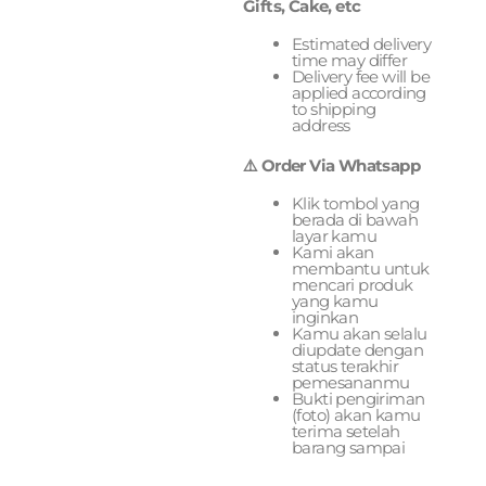
Gifts, Cake, etc
Estimated delivery
time may differ
Delivery fee will be
applied according
to shipping
address
⚠️ Order Via Whatsapp
Klik tombol yang
berada di bawah
layar kamu
Kami akan
membantu untuk
mencari produk
yang kamu
inginkan
Kamu akan selalu
diupdate dengan
status terakhir
pemesananmu
Bukti pengiriman
(foto) akan kamu
terima setelah
barang sampai