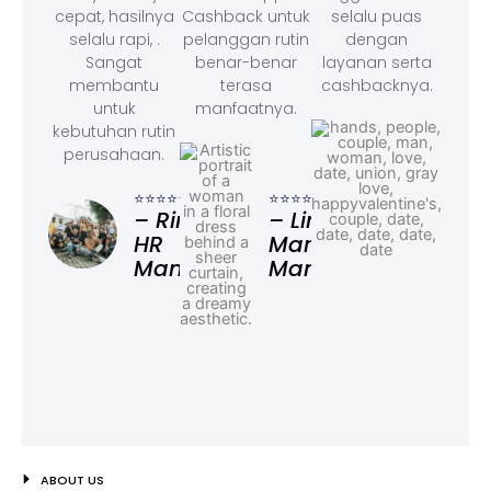
cepat, hasilnya
Cashback untuk
selalu puas
selalu rapi, .
pelanggan rutin
dengan
Sangat
benar-benar
layanan serta
membantu
terasa
cashbacknya.
untuk
manfaatnya.
kebutuhan rutin
perusahaan.
⭐⭐⭐
– F
⭐⭐⭐⭐⭐
⭐⭐⭐⭐⭐
Ad
– Rina,
– Linda,
HR
Marketing
Manager
Manager
ABOUT US