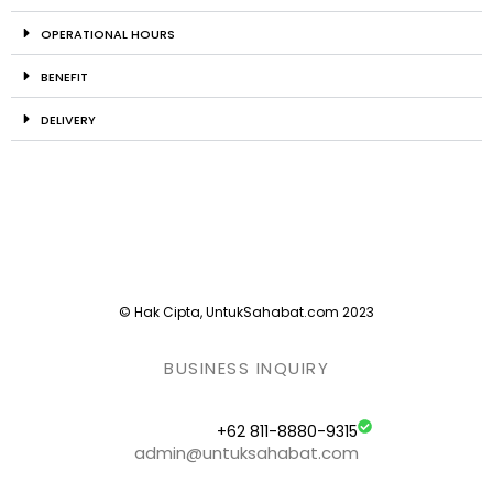
OPERATIONAL HOURS
BENEFIT
DELIVERY
© Hak Cipta, UntukSahabat.com 2023
BUSINESS INQUIRY
+62 811-8880-9315
admin@untuksahabat.com