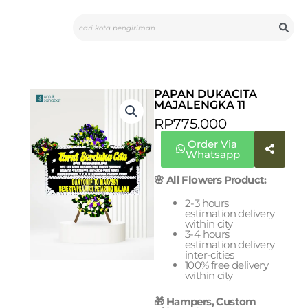
Skip
Search
to
content
PAPAN DUKACITA
MAJALENGKA 11
RP
775.000
Order Via
Whatsapp
🌸 All Flowers Product:
2-3 hours
estimation delivery
within city
3-4 hours
estimation delivery
inter-cities
100% free delivery
within city
🎁 Hampers, Custom