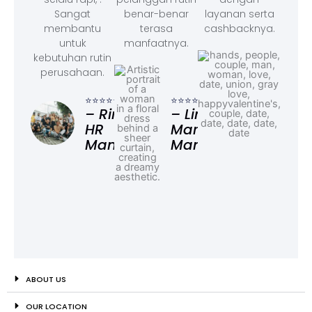
Sangat
benar-benar
layanan serta
membantu
terasa
cashbacknya.
untuk
manfaatnya.
kebutuhan rutin
perusahaan.
⭐⭐⭐
– F
⭐⭐⭐⭐⭐
⭐⭐⭐⭐⭐
Ad
– Rina,
– Linda,
HR
Marketing
Manager
Manager
ABOUT US
OUR LOCATION