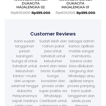
DUKACITA
DUKACITA
MAJALENGKA 02
MAJALENGKA 01
Rp
613.000
Rp
613.000
Rp
599.000
Rp
599.000
Customer Reviews
Kami sudah
Sudah lebih dari
Sebagai admin
langganan
1 tahun pakai
kantor, aplikasi
pesan
jasa Untuk
mobile sangat
karangan
Sahabat untuk
membantu
bunga di Untuk
kebutuhan
karena order
Sahabat untuk
event dan relasi
bisa dilakukan
kebutuhan
bisnis. Kualitas
langsung dari
kantor—mulai
bunga
WhatsApp atau
dari ucapan
konsisten dan
aplikasi tanpa
selamat hingga
proses order
proses panjang.
dukacita.
super praktis via
Kami sudah
Pelayanannya
WhatsApp.
langganan dan
cepat, hasilnya
Cashback untuk
selalu puas
selalu rapi, .
pelanggan rutin
dengan