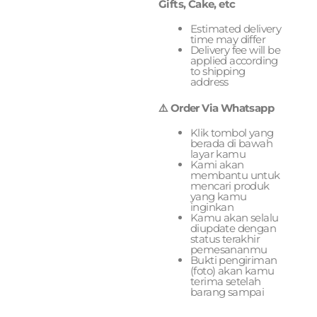
Gifts, Cake, etc
Estimated delivery
time may differ
Delivery fee will be
applied according
to shipping
address
⚠️ Order Via Whatsapp
Klik tombol yang
berada di bawah
layar kamu
Kami akan
membantu untuk
mencari produk
yang kamu
inginkan
Kamu akan selalu
diupdate dengan
status terakhir
pemesananmu
Bukti pengiriman
(foto) akan kamu
terima setelah
barang sampai