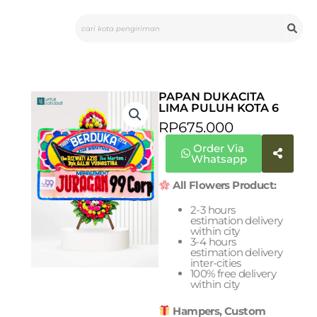
Skip
Search
to
content
PAPAN DUKACITA
LIMA PULUH KOTA 6
RP
675.000
Order Via
Whatsapp
All Flowers Product:
2-3 hours
estimation delivery
within city
3-4 hours
estimation delivery
inter-cities
100% free delivery
within city
Hampers, Custom