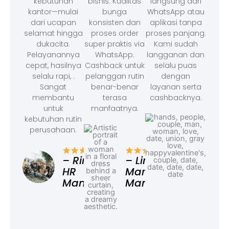
kebutuhan
bisnis. Kualitas
langsung dari
kantor—mulai
bunga
WhatsApp atau
dari ucapan
konsisten dan
aplikasi tanpa
selamat hingga
proses order
proses panjang.
dukacita.
super praktis via
Kami sudah
Pelayanannya
WhatsApp.
langganan dan
cepat, hasilnya
Cashback untuk
selalu puas
selalu rapi, .
pelanggan rutin
dengan
Sangat
benar-benar
layanan serta
membantu
terasa
cashbacknya.
untuk
manfaatnya.
kebutuhan rutin
perusahaan.
– F
Ad
– Rina,
– Linda,
HR
Marketing
Manager
Manager