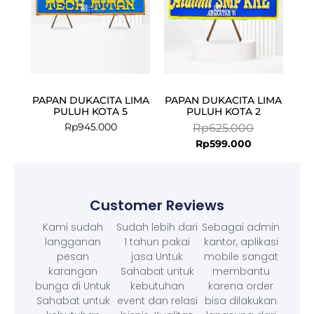
PAPAN DUKACITA LIMA
PAPAN DUKACITA LIMA
PULUH KOTA 5
PULUH KOTA 2
Rp
945.000
Rp
625.000
Rp
599.000
Customer Reviews
Kami sudah
Sudah lebih dari
Sebagai admin
langganan
1 tahun pakai
kantor, aplikasi
pesan
jasa Untuk
mobile sangat
karangan
Sahabat untuk
membantu
bunga di Untuk
kebutuhan
karena order
Sahabat untuk
event dan relasi
bisa dilakukan