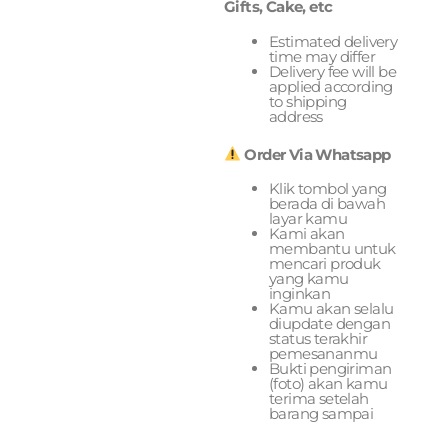
Gifts, Cake, etc
Estimated delivery
time may differ
Delivery fee will be
applied according
to shipping
address
Order Via Whatsapp
Klik tombol yang
berada di bawah
layar kamu
Kami akan
membantu untuk
mencari produk
yang kamu
inginkan
Kamu akan selalu
diupdate dengan
status terakhir
pemesananmu
Bukti pengiriman
(foto) akan kamu
terima setelah
barang sampai