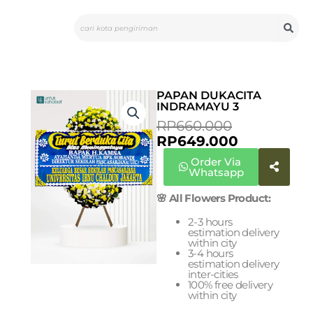
Skip
Search
to
content
PAPAN DUKACITA
INDRAMAYU 3
CURRENT
ORIGINAL
RP
660.000
PRICE
PRICE
RP
649.000
IS:
WAS:
Order Via
RP649.000
RP660.000
Whatsapp
🌸 All Flowers Product:
2-3 hours
estimation delivery
within city
3-4 hours
estimation delivery
inter-cities
100% free delivery
within city