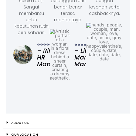
selalu rapi, .
pelanggan rutin
dengan
Sangat
benar-benar
layanan serta
membantu
terasa
cashbacknya.
untuk
manfaatnya.
kebutuhan rutin
perusahaan.
⭐⭐⭐
– F
⭐⭐⭐⭐⭐
⭐⭐⭐⭐⭐
Ad
– Rina,
– Linda,
HR
Marketing
Manager
Manager
ABOUT US
OUR LOCATION