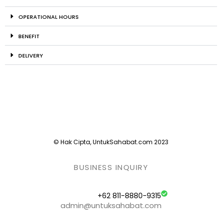
OPERATIONAL HOURS
BENEFIT
DELIVERY
© Hak Cipta, UntukSahabat.com 2023
BUSINESS INQUIRY
+62 811-8880-9315
admin@untuksahabat.com