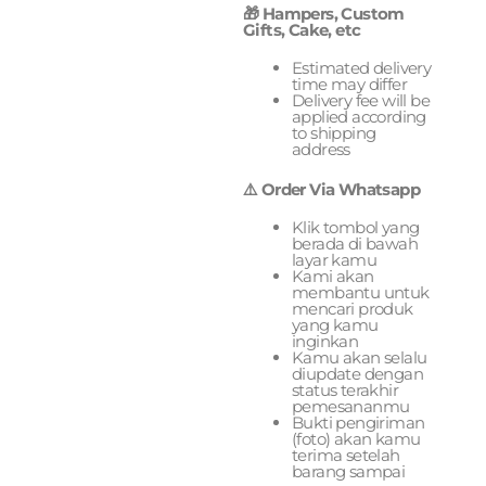
🎁 Hampers, Custom
Gifts, Cake, etc
Estimated delivery
time may differ
Delivery fee will be
applied according
to shipping
address
⚠️ Order Via Whatsapp
Klik tombol yang
berada di bawah
layar kamu
Kami akan
membantu untuk
mencari produk
yang kamu
inginkan
Kamu akan selalu
diupdate dengan
status terakhir
pemesananmu
Bukti pengiriman
(foto) akan kamu
terima setelah
barang sampai