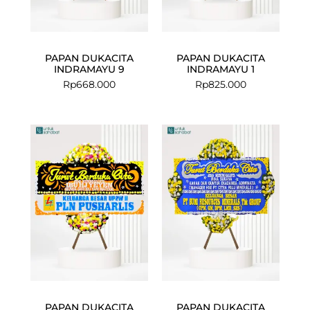
PAPAN DUKACITA
PAPAN DUKACITA
INDRAMAYU 9
INDRAMAYU 1
Rp
668.000
Rp
825.000
Current
Original
price
price
is:
was:
Rp649.000.
Rp660.000.
PAPAN DUKACITA
PAPAN DUKACITA