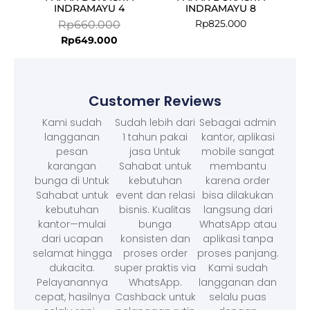
INDRAMAYU 4
INDRAMAYU 8
Rp
825.000
Rp
660.000
Rp
649.000
Customer Reviews
Kami sudah
Sudah lebih dari
Sebagai admin
langganan
1 tahun pakai
kantor, aplikasi
pesan
jasa Untuk
mobile sangat
karangan
Sahabat untuk
membantu
bunga di Untuk
kebutuhan
karena order
Sahabat untuk
event dan relasi
bisa dilakukan
kebutuhan
bisnis. Kualitas
langsung dari
kantor—mulai
bunga
WhatsApp atau
dari ucapan
konsisten dan
aplikasi tanpa
selamat hingga
proses order
proses panjang.
dukacita.
super praktis via
Kami sudah
Pelayanannya
WhatsApp.
langganan dan
cepat, hasilnya
Cashback untuk
selalu puas