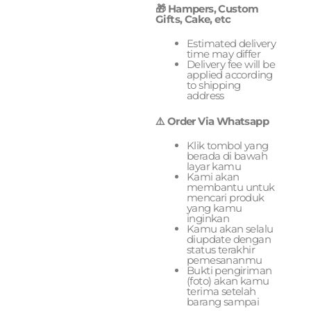
🎁 Hampers, Custom
Gifts, Cake, etc
Estimated delivery
time may differ
Delivery fee will be
applied according
to shipping
address
⚠️ Order Via Whatsapp
Klik tombol yang
berada di bawah
layar kamu
Kami akan
membantu untuk
mencari produk
yang kamu
inginkan
Kamu akan selalu
diupdate dengan
status terakhir
pemesananmu
Bukti pengiriman
(foto) akan kamu
terima setelah
barang sampai