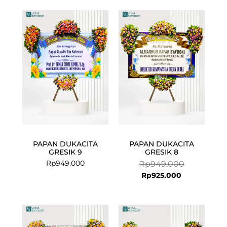
Current
Original
price
price
is:
was:
Rp925.000.
Rp949.000.
PAPAN DUKACITA
PAPAN DUKACITA
GRESIK 9
GRESIK 8
Rp
949.000
Rp
949.000
Rp
925.000