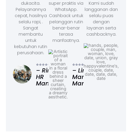
dukacita.
super praktis via
Kami sudah
Pelayanannya
WhatsApp.
langganan dan
cepat, hasilnya
Cashback untuk
selalu puas
selalu rapi, .
pelanggan rutin
dengan
Sangat
benar-benar
layanan serta
membantu
terasa
cashbacknya.
untuk
manfaatnya.
kebutuhan rutin
perusahaan.
⭐⭐⭐
– F
⭐⭐⭐⭐⭐
⭐⭐⭐⭐⭐
Ad
– Rina,
– Linda,
HR
Marketing
Manager
Manager