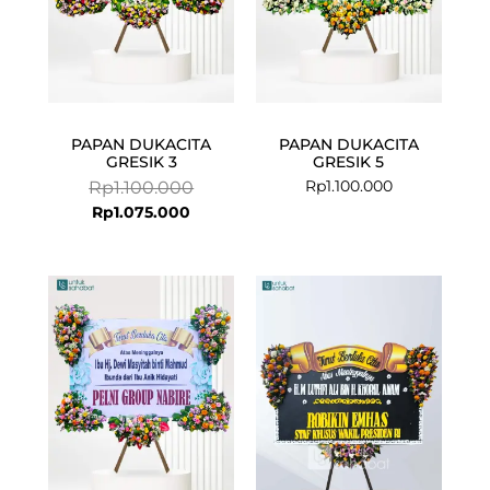
PAPAN DUKACITA
PAPAN DUKACITA
GRESIK 3
GRESIK 5
Rp
1.100.000
Rp
1.100.000
Rp
1.075.000
Current
Original
price
price
is:
was:
Rp750.000.
Rp775.000.