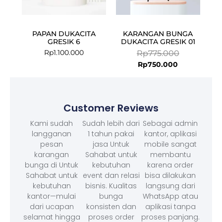
PAPAN DUKACITA
KARANGAN BUNGA
GRESIK 6
DUKACITA GRESIK 01
Rp
1.100.000
Rp
775.000
Rp
750.000
Customer Reviews
Kami sudah
Sudah lebih dari
Sebagai admin
langganan
1 tahun pakai
kantor, aplikasi
pesan
jasa Untuk
mobile sangat
karangan
Sahabat untuk
membantu
bunga di Untuk
kebutuhan
karena order
Sahabat untuk
event dan relasi
bisa dilakukan
kebutuhan
bisnis. Kualitas
langsung dari
kantor—mulai
bunga
WhatsApp atau
dari ucapan
konsisten dan
aplikasi tanpa
selamat hingga
proses order
proses panjang.