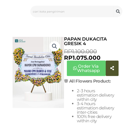
Skip
Search
to
content
PAPAN DUKACITA
GRESIK 4
ORIGINAL
CURREN
RP
1.100.000
PRICE
PRICE
RP
1.075.000
WAS:
IS:
Order Via
RP1.100.00
RP1.075.0
Whatsapp
🌸 All Flowers Product:
2-3 hours
estimation delivery
within city
3-4 hours
estimation delivery
inter-cities
100% free delivery
within city