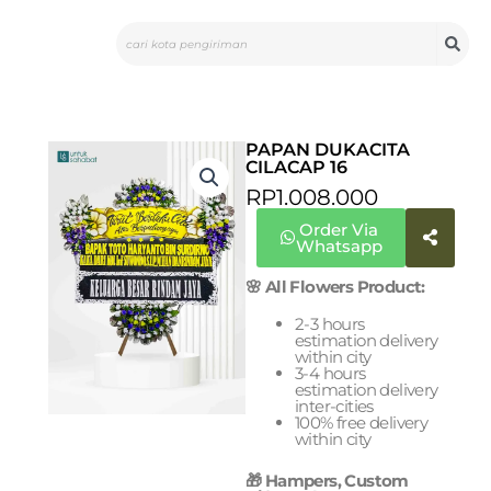
Skip
Search
to
content
PAPAN DUKACITA
CILACAP 16
RP
1.008.000
Order Via
Whatsapp
🌸 All Flowers Product:
2-3 hours
estimation delivery
within city
3-4 hours
estimation delivery
inter-cities
100% free delivery
within city
🎁 Hampers, Custom