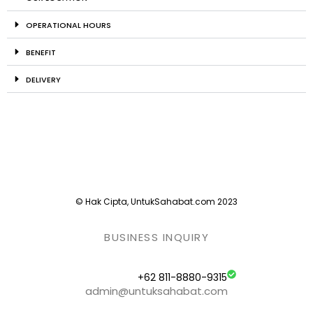
OPERATIONAL HOURS
BENEFIT
DELIVERY
© Hak Cipta, UntukSahabat.com 2023
BUSINESS INQUIRY
+62 811-8880-9315
admin@untuksahabat.com