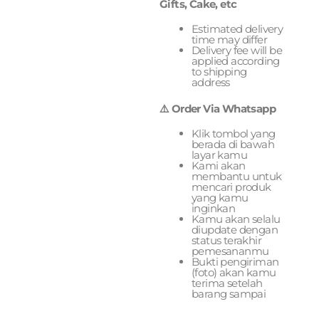
Gifts, Cake, etc
Estimated delivery
time may differ
Delivery fee will be
applied according
to shipping
address
⚠️ Order Via Whatsapp
Klik tombol yang
berada di bawah
layar kamu
Kami akan
membantu untuk
mencari produk
yang kamu
inginkan
Kamu akan selalu
diupdate dengan
status terakhir
pemesananmu
Bukti pengiriman
(foto) akan kamu
terima setelah
barang sampai