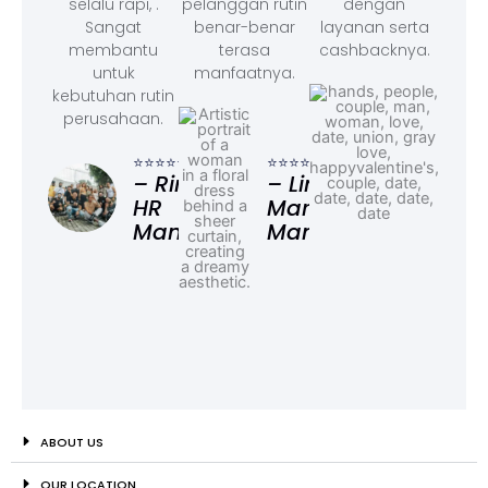
selalu rapi, .
pelanggan rutin
dengan
Sangat
benar-benar
layanan serta
membantu
terasa
cashbacknya.
untuk
manfaatnya.
kebutuhan rutin
perusahaan.
⭐⭐⭐
– F
⭐⭐⭐⭐⭐
⭐⭐⭐⭐⭐
Ad
– Rina,
– Linda,
HR
Marketing
Manager
Manager
ABOUT US
OUR LOCATION