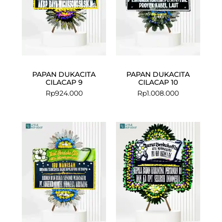
PAPAN DUKACITA
PAPAN DUKACITA
CILACAP 9
CILACAP 10
Rp
924.000
Rp
1.008.000
Current
Original
price
price
is:
was:
Rp2.045.000
Rp2.250.00