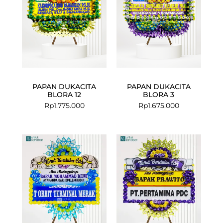
PAPAN DUKACITA
PAPAN DUKACITA
BLORA 12
BLORA 3
Rp
1.775.000
Rp
1.675.000
Current
Original
price
price
is:
was:
Rp675.000.
Rp699.000.