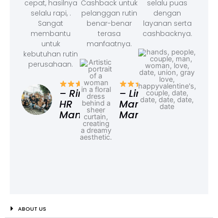
cepat, hasilnya
Cashback untuk
selalu puas
selalu rapi, .
pelanggan rutin
dengan
Sangat
benar-benar
layanan serta
membantu
terasa
cashbacknya.
untuk
manfaatnya.
kebutuhan rutin
perusahaan.
– F
Ad
– Rina,
– Linda,
HR
Marketing
Manager
Manager
ABOUT US