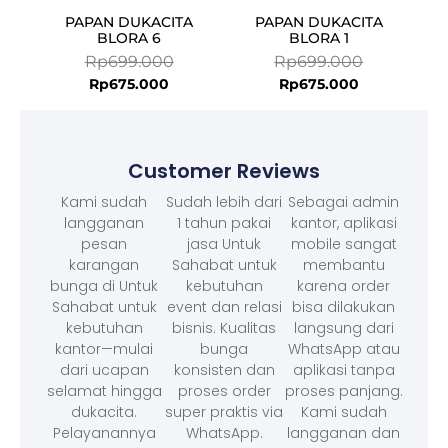
PAPAN DUKACITA
PAPAN DUKACITA
BLORA 6
BLORA 1
Rp
699.000
Rp
699.000
Rp
675.000
Rp
675.000
Customer Reviews
Kami sudah
Sudah lebih dari
Sebagai admin
langganan
1 tahun pakai
kantor, aplikasi
pesan
jasa Untuk
mobile sangat
karangan
Sahabat untuk
membantu
bunga di Untuk
kebutuhan
karena order
Sahabat untuk
event dan relasi
bisa dilakukan
kebutuhan
bisnis. Kualitas
langsung dari
kantor—mulai
bunga
WhatsApp atau
dari ucapan
konsisten dan
aplikasi tanpa
selamat hingga
proses order
proses panjang.
dukacita.
super praktis via
Kami sudah
Pelayanannya
WhatsApp.
langganan dan