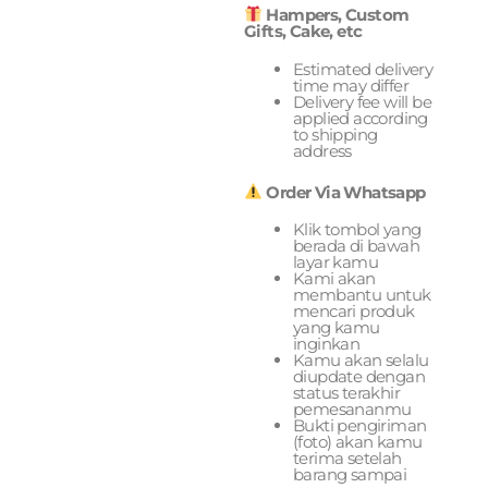
Hampers, Custom
Gifts, Cake, etc
Estimated delivery
time may differ
Delivery fee will be
applied according
to shipping
address
Order Via Whatsapp
Klik tombol yang
berada di bawah
layar kamu
Kami akan
membantu untuk
mencari produk
yang kamu
inginkan
Kamu akan selalu
diupdate dengan
status terakhir
pemesananmu
Bukti pengiriman
(foto) akan kamu
terima setelah
barang sampai