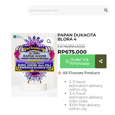
Skip
Search
to
content
PAPAN DUKACITA
BLORA 4
CURRENT
ORIGINAL
RP
699.000
PRICE
PRICE
RP
675.000
IS:
WAS:
Order Via
RP675.000.
RP699.000
Whatsapp
All Flowers Product:
2-3 hours
estimation delivery
within city
3-4 hours
estimation delivery
inter-cities
100% free delivery
within city