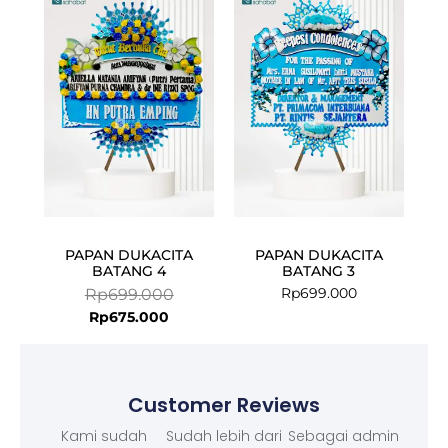
Current
Original
price
price
is:
was:
Rp675.000.
Rp699.000.
PAPAN DUKACITA
PAPAN DUKACITA
BATANG 4
BATANG 3
Rp
699.000
Rp
699.000
Rp
675.000
Customer Reviews
Kami sudah
Sudah lebih dari
Sebagai admin