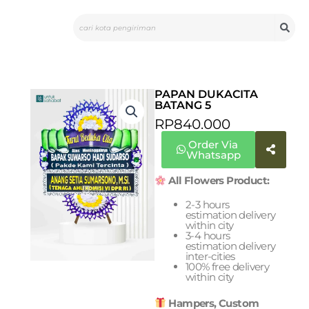
Skip
Search
to
content
PAPAN DUKACITA
BATANG 5
RP
840.000
Order Via
Whatsapp
All Flowers Product:
2-3 hours
estimation delivery
within city
3-4 hours
estimation delivery
inter-cities
100% free delivery
within city
Hampers, Custom