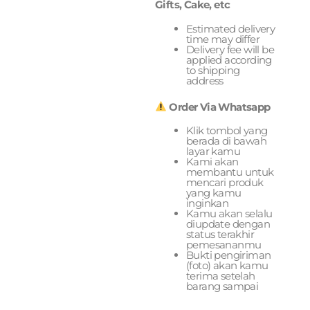
Gifts, Cake, etc
Estimated delivery
time may differ
Delivery fee will be
applied according
to shipping
address
Order Via Whatsapp
Klik tombol yang
berada di bawah
layar kamu
Kami akan
membantu untuk
mencari produk
yang kamu
inginkan
Kamu akan selalu
diupdate dengan
status terakhir
pemesananmu
Bukti pengiriman
(foto) akan kamu
terima setelah
barang sampai