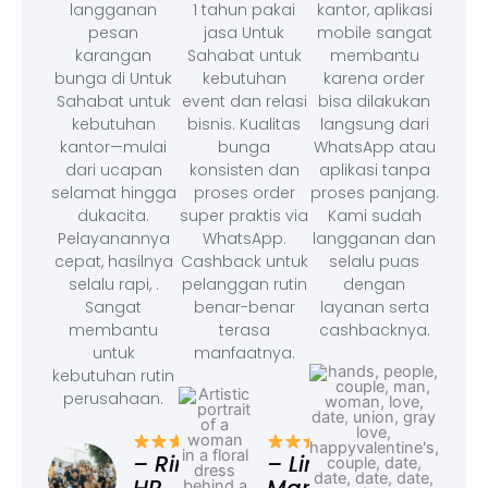
langganan
1 tahun pakai
kantor, aplikasi
pesan
jasa Untuk
mobile sangat
karangan
Sahabat untuk
membantu
bunga di Untuk
kebutuhan
karena order
Sahabat untuk
event dan relasi
bisa dilakukan
kebutuhan
bisnis. Kualitas
langsung dari
kantor—mulai
bunga
WhatsApp atau
dari ucapan
konsisten dan
aplikasi tanpa
selamat hingga
proses order
proses panjang.
dukacita.
super praktis via
Kami sudah
Pelayanannya
WhatsApp.
langganan dan
cepat, hasilnya
Cashback untuk
selalu puas
selalu rapi, .
pelanggan rutin
dengan
Sangat
benar-benar
layanan serta
membantu
terasa
cashbacknya.
untuk
manfaatnya.
kebutuhan rutin
perusahaan.
– F
Ad
– Rina,
– Linda,