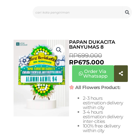
Skip
Search
to
content
PAPAN DUKACITA
BANYUMAS 8
CURRENT
ORIGINAL
RP
699.000
PRICE
PRICE
RP
675.000
IS:
WAS:
Order Via
RP675.000.
RP699.000
Whatsapp
All Flowers Product:
2-3 hours
estimation delivery
within city
3-4 hours
estimation delivery
inter-cities
100% free delivery
within city