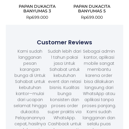
PAPAN DUKACITA
PAPAN DUKACITA
BANYUMAS 3
BANYUMAS 5
Rp
699.000
Rp
699.000
Customer Reviews
Kami sudah
Sudah lebih dari
Sebagai admin
langganan
1 tahun pakai
kantor, aplikasi
pesan
jasa Untuk
mobile sangat
karangan
Sahabat untuk
membantu
bunga di Untuk
kebutuhan
karena order
Sahabat untuk
event dan relasi
bisa dilakukan
kebutuhan
bisnis. Kualitas
langsung dari
kantor—mulai
bunga
WhatsApp atau
dari ucapan
konsisten dan
aplikasi tanpa
selamat hingga
proses order
proses panjang.
dukacita.
super praktis via
Kami sudah
Pelayanannya
WhatsApp.
langganan dan
cepat, hasilnya
Cashback untuk
selalu puas