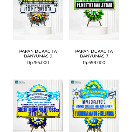
PAPAN DUKACITA
PAPAN DUKACITA
BANYUMAS 9
BANYUMAS 7
Rp
756.000
Rp
699.000
Current
Original
Current
Original
price
price
price
price
is:
was:
is:
was:
Rp675.000.
Rp699.000.
Rp675.000.
Rp699.000.