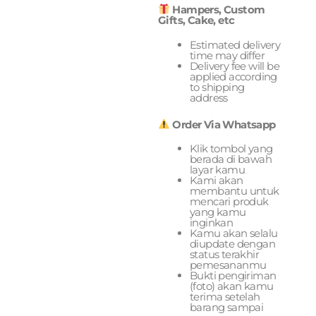
Hampers, Custom
Gifts, Cake, etc
Estimated delivery
time may differ
Delivery fee will be
applied according
to shipping
address
Order Via Whatsapp
Klik tombol yang
berada di bawah
layar kamu
Kami akan
membantu untuk
mencari produk
yang kamu
inginkan
Kamu akan selalu
diupdate dengan
status terakhir
pemesananmu
Bukti pengiriman
(foto) akan kamu
terima setelah
barang sampai