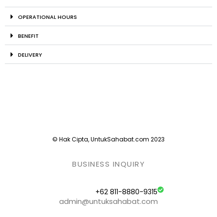
OPERATIONAL HOURS
BENEFIT
DELIVERY
© Hak Cipta, UntukSahabat.com 2023
BUSINESS INQUIRY
+62 811-8880-9315
admin@untuksahabat.com