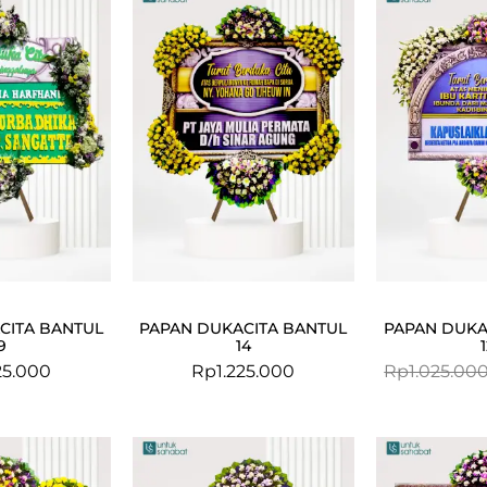
CITA BANTUL
PAPAN DUKACITA BANTUL
PAPAN DUKA
9
14
25.000
Rp
1.225.000
Rp
1.025.00
Original
Current
price
price