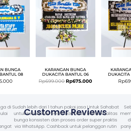
Rp699.000.
Rp675.000.
N BUNGA
KARANGAN BUNGA
KARANG
BANTUL 08
DUKACITA BANTUL 06
DUKACITA
5.000
Rp
699.000
Rp
675.000
Rp
69
ga di
Sudah lebih dari 1 tahun pakai jasa Untuk Sahabat
Seb
Customer Reviews
ulai
untuk kebutuhan event dan relasi bisnis. Kualitas
memb
bunga konsisten dan proses order super praktis
d
Sangat
via WhatsApp. Cashback untuk pelanggan rutin
panj