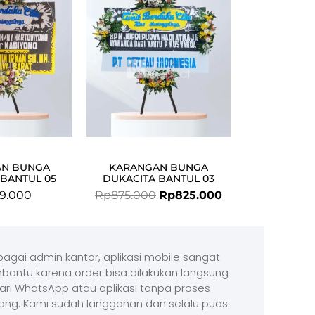
Rp875.000.
Rp825.000.
AN BUNGA
KARANGAN BUNGA
 BANTUL 05
DUKACITA BANTUL 03
9.000
Rp
875.000
Rp
825.000
agai admin kantor, aplikasi mobile sangat
antu karena order bisa dilakukan langsung
ari WhatsApp atau aplikasi tanpa proses
ang. Kami sudah langganan dan selalu puas