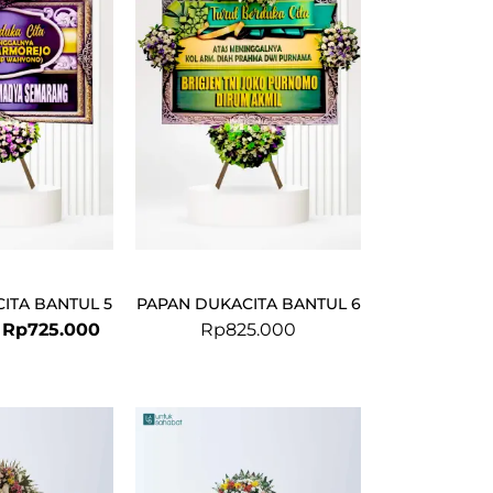
was:
is:
Rp749.000.
Rp725.000.
ITA BANTUL 5
PAPAN DUKACITA BANTUL 6
Rp
725.000
Rp
825.000
Original
Current
price
price
was:
is: