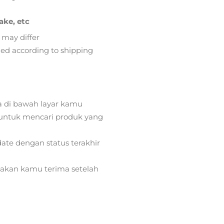
ake, etc
 may differ
lied according to shipping
a di bawah layar kamu
ntuk mencari produk yang
ate dengan status terakhir
) akan kamu terima setelah