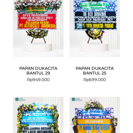
PAPAN DUKACITA
PAPAN DUKACITA
BANTUL 29
BANTUL 25
Rp
949.000
Rp
699.000
Current
Original
price
price
is:
was:
Rp975.000.
Rp1.025.000