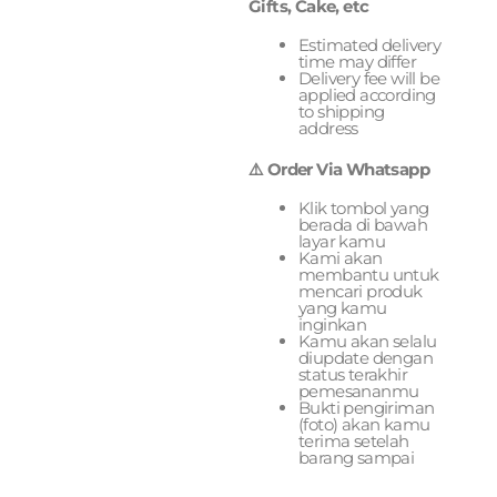
Gifts, Cake, etc
Estimated delivery
time may differ
Delivery fee will be
applied according
to shipping
address
⚠️ Order Via Whatsapp
Klik tombol yang
berada di bawah
layar kamu
Kami akan
membantu untuk
mencari produk
yang kamu
inginkan
Kamu akan selalu
diupdate dengan
status terakhir
pemesananmu
Bukti pengiriman
(foto) akan kamu
terima setelah
barang sampai