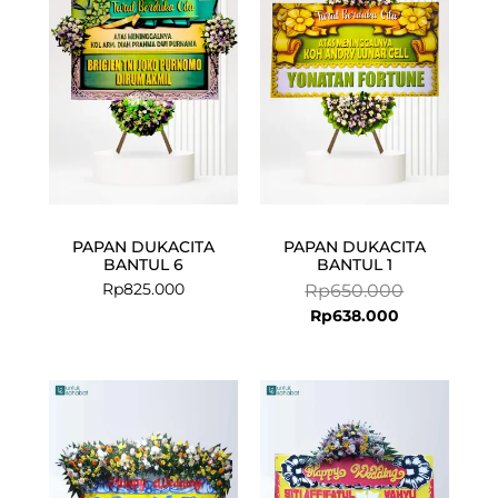
is:
was:
Rp638.000.
Rp650.000.
PAPAN DUKACITA
PAPAN DUKACITA
BANTUL 6
BANTUL 1
Rp
825.000
Rp
650.000
Rp
638.000