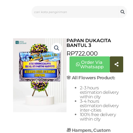
Skip
Search
to
content
PAPAN DUKACITA
BANTUL 3
RP
722.000
Order Via
Whatsapp
🌸 All Flowers Product:
2-3 hours
estimation delivery
within city
3-4 hours
estimation delivery
inter-cities
100% free delivery
within city
🎁 Hampers, Custom