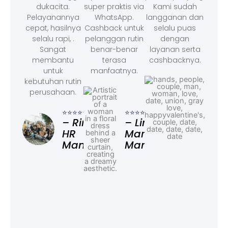
dukacita.
super praktis via
Kami sudah
Pelayanannya
WhatsApp.
langganan dan
cepat, hasilnya
Cashback untuk
selalu puas
selalu rapi, .
pelanggan rutin
dengan
Sangat
benar-benar
layanan serta
membantu
terasa
cashbacknya.
untuk
manfaatnya.
kebutuhan rutin
perusahaan.
⭐⭐⭐
– F
⭐⭐⭐⭐⭐
⭐⭐⭐⭐⭐
Ad
– Rina,
– Linda,
HR
Marketing
Manager
Manager