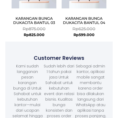
KARANGAN BUNGA
KARANGAN BUNGA
DUKACITA BANTUL 03
DUKACITA BANTUL 04
Rp
875.000
Rp
625.000
Rp
825.000
Rp
599.000
Customer Reviews
Kami sudah
Sudah lebih dari
Sebagai admin
langganan
1 tahun pakai
kantor, aplikasi
pesan
jasa Untuk
mobile sangat
karangan
Sahabat untuk
membantu
bunga di Untuk
kebutuhan
karena order
Sahabat untuk
event dan relasi
bisa dilakukan
kebutuhan
bisnis. Kualitas
langsung dari
kantor—mulai
bunga
WhatsApp atau
dari ucapan
konsisten dan
aplikasi tanpa
selamat hingga
proses order
proses panjang.