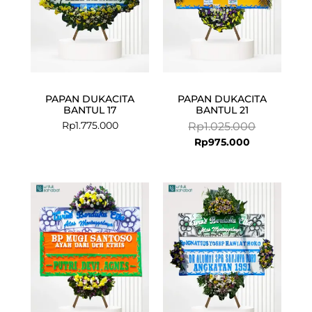
PAPAN DUKACITA
PAPAN DUKACITA
BANTUL 17
BANTUL 21
Rp
1.775.000
Rp
1.025.000
Rp
975.000
Current
Original
price
price
is:
was:
Rp625.000.
Rp699.000.