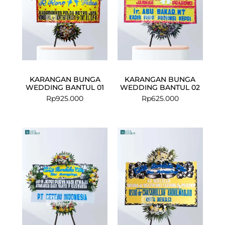
KARANGAN BUNGA
KARANGAN BUNGA
WEDDING BANTUL 01
WEDDING BANTUL 02
Rp
925.000
Rp
625.000
Current
Original
Current
Original
price
price
price
price
is:
was:
is:
was:
Rp825.000.
Rp875.000.
Rp599.000.
Rp625.000.