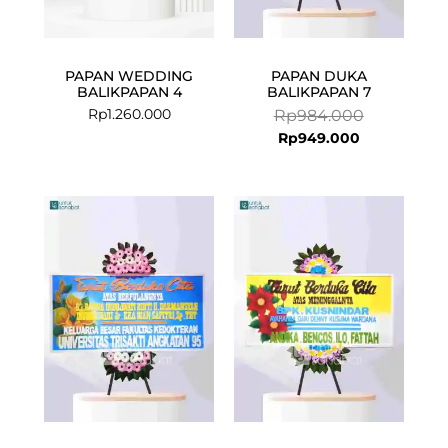
PAPAN WEDDING
PAPAN DUKA
BALIKPAPAN 4
BALIKPAPAN 7
Rp
1.260.000
Rp
984.000
Rp
949.000
Current
Original
Current
Original
price
price
price
price
is:
was:
is:
was:
Rp949.000.
Rp984.000.
Rp949.000.
Rp984.000.