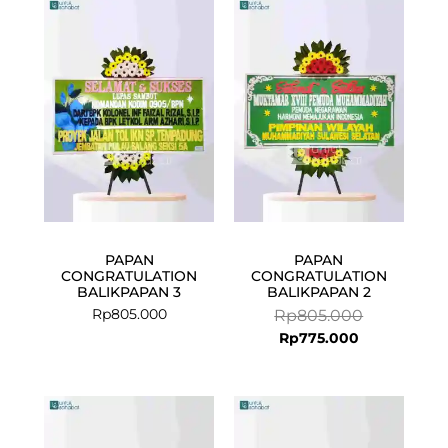
Current
Original
price
price
is:
was:
Rp775.000.
Rp805.000.
PAPAN
PAPAN
CONGRATULATION
CONGRATULATION
BALIKPAPAN 3
BALIKPAPAN 2
Rp
805.000
Rp
805.000
Rp
775.000
Current
Original
Current
Original
price
price
price
price
is:
was:
is:
was: