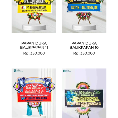
PAPAN DUKA
PAPAN DUKA
BALIKPAPAN 11
BALIKPAPAN 10
Rp
1.350.000
Rp
1.350.000
Current
Original
price
price
is:
was:
Rp949.000.
Rp984.000.