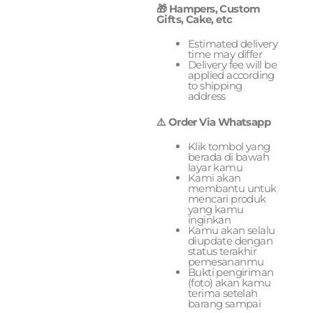
🎁 Hampers, Custom
Gifts, Cake, etc
Estimated delivery
time may differ
Delivery fee will be
applied according
to shipping
address
⚠️ Order Via Whatsapp
Klik tombol yang
berada di bawah
layar kamu
Kami akan
membantu untuk
mencari produk
yang kamu
inginkan
Kamu akan selalu
diupdate dengan
status terakhir
pemesananmu
Bukti pengiriman
(foto) akan kamu
terima setelah
barang sampai