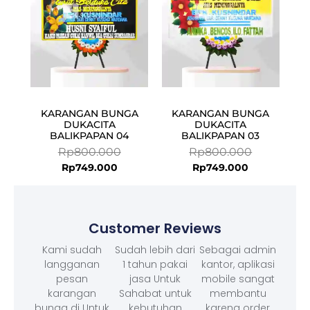
KARANGAN BUNGA
KARANGAN BUNGA
DUKACITA
DUKACITA
BALIKPAPAN 04
BALIKPAPAN 03
Rp
800.000
Rp
800.000
Rp
749.000
Rp
749.000
Customer Reviews
Kami sudah
Sudah lebih dari
Sebagai admin
langganan
1 tahun pakai
kantor, aplikasi
pesan
jasa Untuk
mobile sangat
karangan
Sahabat untuk
membantu
bunga di Untuk
kebutuhan
karena order