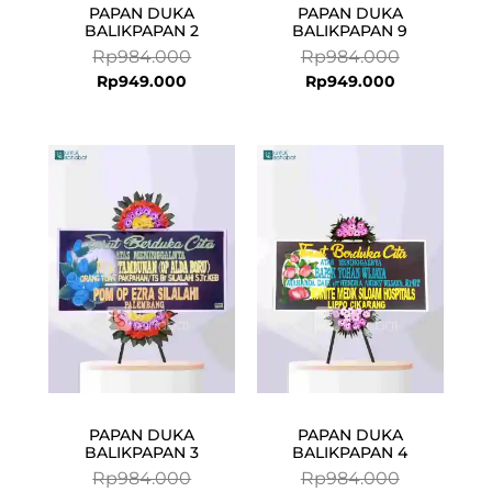
PAPAN DUKA
PAPAN DUKA
BALIKPAPAN 2
BALIKPAPAN 9
Rp
984.000
Rp
984.000
Rp
949.000
Rp
949.000
Current
Original
Current
Original
price
price
price
price
is:
was:
is:
was:
Rp949.000.
Rp984.000.
Rp949.000.
Rp984.000.
PAPAN DUKA
PAPAN DUKA
BALIKPAPAN 3
BALIKPAPAN 4
Rp
984.000
Rp
984.000