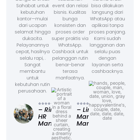
Sahabat untuk
event dan relasi
bisa dilakukan
kebutuhan
bisnis. Kualitas
langsung dari
kantor—mulai
bunga
WhatsApp atau
dari ucapan
konsisten dan
aplikasi tanpa
selamat hingga
proses order
proses panjang.
dukacita.
super praktis via
Kami sudah
Pelayanannya
WhatsApp.
langganan dan
cepat, hasilnya
Cashback untuk
selalu puas
selalu rapi, .
pelanggan rutin
dengan
Sangat
benar-benar
layanan serta
membantu
terasa
cashbacknya.
untuk
manfaatnya.
kebutuhan rutin
perusahaan.
⭐⭐⭐
– F
⭐⭐⭐⭐⭐
⭐⭐⭐⭐⭐
Ad
– Rina,
– Linda,
HR
Marketing
Manager
Manager