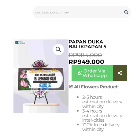
Skip
Search
to
content
PAPAN DUKA
BALIKPAPAN 5
CURRENT
ORIGINAL
RP
984.000
PRICE
PRICE
RP
949.000
IS:
WAS:
Order Via
RP949.000
RP984.000
Whatsapp
🌸 All Flowers Product:
2-3 hours
estimation delivery
within city
3-4 hours
estimation delivery
inter-cities
100% free delivery
within city