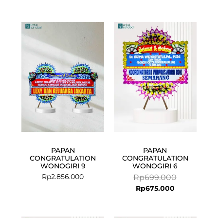
Current
Original
price
price
is:
was:
Rp675.000.
Rp699.000.
PAPAN
PAPAN
CONGRATULATION
CONGRATULATION
WONOGIRI 9
WONOGIRI 6
Rp
2.856.000
Rp
699.000
Rp
675.000