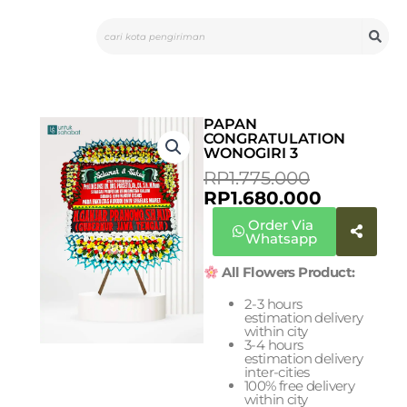
Skip
Search
to
content
PAPAN
CONGRATULATION
WONOGIRI 3
ORIGINA
CURREN
RP
1.775.000
PRICE
PRICE
RP
1.680.000
WAS:
IS:
Order Via
RP1.775.0
RP1.680.0
Whatsapp
All Flowers Product:
2-3 hours
estimation delivery
within city
3-4 hours
estimation delivery
inter-cities
100% free delivery
within city