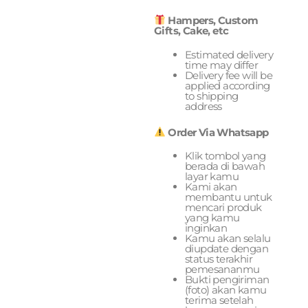
Hampers, Custom
Gifts, Cake, etc
Estimated delivery
time may differ
Delivery fee will be
applied according
to shipping
address
Order Via Whatsapp
Klik tombol yang
berada di bawah
layar kamu
Kami akan
membantu untuk
mencari produk
yang kamu
inginkan
Kamu akan selalu
diupdate dengan
status terakhir
pemesananmu
Bukti pengiriman
(foto) akan kamu
terima setelah