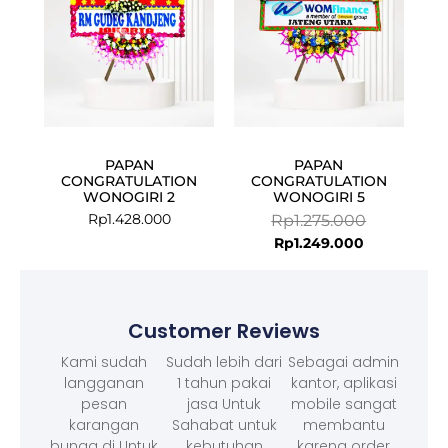
PAPAN
PAPAN
CONGRATULATION
CONGRATULATION
WONOGIRI 2
WONOGIRI 5
Rp
1.428.000
Rp
1.275.000
Rp
1.249.000
Customer Reviews
Kami sudah
Sudah lebih dari
Sebagai admin
langganan
1 tahun pakai
kantor, aplikasi
pesan
jasa Untuk
mobile sangat
karangan
Sahabat untuk
membantu
bunga di Untuk
kebutuhan
karena order