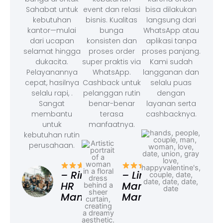
Sahabat untuk
event dan relasi
bisa dilakukan
kebutuhan
bisnis. Kualitas
langsung dari
kantor—mulai
bunga
WhatsApp atau
dari ucapan
konsisten dan
aplikasi tanpa
selamat hingga
proses order
proses panjang.
dukacita.
super praktis via
Kami sudah
Pelayanannya
WhatsApp.
langganan dan
cepat, hasilnya
Cashback untuk
selalu puas
selalu rapi, .
pelanggan rutin
dengan
Sangat
benar-benar
layanan serta
membantu
terasa
cashbacknya.
untuk
manfaatnya.
kebutuhan rutin
perusahaan.
– F
Ad
– Rina,
– Linda,
HR
Marketing
Manager
Manager