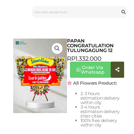
Skip
Search
to
content
PAPAN
CONGRATULATION
TULUNGAGUNG 12
RP
1.332.000
Order Via
Whatsapp
All Flowers Product:
2-3 hours
estimation delivery
within city
3-4 hours
estimation delivery
inter-cities
100% free delivery
within city