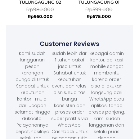
TULUNGAGUNG 02
TULUNGAGUNG 01
Rp
980.000
Rp
599.000
Rp
950.000
Rp
575.000
Customer Reviews
Kami sudah
Sudah lebih dari
Sebagai admin
langganan
1 tahun pakai
kantor, aplikasi
pesan
jasa Untuk
mobile sangat
karangan
Sahabat untuk
membantu
bunga di Untuk
kebutuhan
karena order
Sahabat untuk
event dan relasi
bisa dilakukan
kebutuhan
bisnis. Kualitas
langsung dari
kantor—mulai
bunga
WhatsApp atau
dari ucapan
konsisten dan
aplikasi tanpa
selamat hingga
proses order
proses panjang.
dukacita.
super praktis via
Kami sudah
Pelayanannya
WhatsApp.
langganan dan
cepat, hasilnya
Cashback untuk
selalu puas
selalu rapi, .
pelanggan rutin
dengan