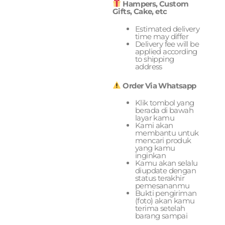
Hampers, Custom
Gifts, Cake, etc
Estimated delivery
time may differ
Delivery fee will be
applied according
to shipping
address
Order Via Whatsapp
Klik tombol yang
berada di bawah
layar kamu
Kami akan
membantu untuk
mencari produk
yang kamu
inginkan
Kamu akan selalu
diupdate dengan
status terakhir
pemesananmu
Bukti pengiriman
(foto) akan kamu
terima setelah
barang sampai