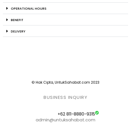
OPERATIONAL HOURS
BENEFIT
DELIVERY
© Hak Cipta, UntukSahabat.com 2023
BUSINESS INQUIRY
+62 811-8880-9315
admin@untuksahabat.com