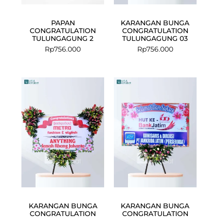
PAPAN
KARANGAN BUNGA
CONGRATULATION
CONGRATULATION
TULUNGAGUNG 2
TULUNGAGUNG 03
Rp
756.000
Rp
756.000
Current
Original
Current
Original
price
price
price
price
is:
was:
is:
was:
Rp950.000.
Rp980.000.
Rp575.000.
Rp599.000.
KARANGAN BUNGA
KARANGAN BUNGA
CONGRATULATION
CONGRATULATION