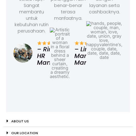
Sangat
benar-benar
layanan serta
membantu
terasa
cashbacknya.
untuk
manfaatnya.
kebutuhan rutin
perusahaan.
– F
Ad
– Rina,
– Linda,
HR
Marketing
Manager
Manager
ABOUT US
OUR LOCATION