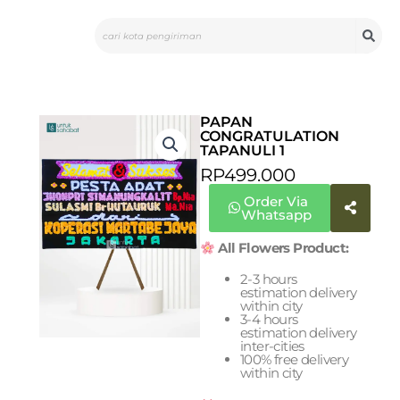
Skip
Search
to
content
PAPAN
CONGRATULATION
TAPANULI 1
RP
499.000
Order Via
Whatsapp
All Flowers Product:
2-3 hours
estimation delivery
within city
3-4 hours
estimation delivery
inter-cities
100% free delivery
within city