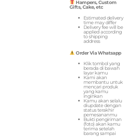
Hampers, Custom
Gifts, Cake, etc
Estimated delivery
time may differ
Delivery fee will be
applied according
to shipping
address
Order Via Whatsapp
Klik tombol yang
berada di bawah
layar kamu
Kami akan
membantu untuk
mencari produk
yang kamu
inginkan
Kamu akan selalu
diupdate dengan
status terakhir
pemesananmu
Bukti pengiriman
(foto) akan kamu
terima setelah
barang sampai