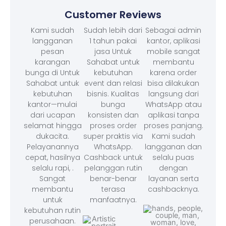
Customer Reviews
Kami sudah
Sudah lebih dari
Sebagai admin
langganan
1 tahun pakai
kantor, aplikasi
pesan
jasa Untuk
mobile sangat
karangan
Sahabat untuk
membantu
bunga di Untuk
kebutuhan
karena order
Sahabat untuk
event dan relasi
bisa dilakukan
kebutuhan
bisnis. Kualitas
langsung dari
kantor—mulai
bunga
WhatsApp atau
dari ucapan
konsisten dan
aplikasi tanpa
selamat hingga
proses order
proses panjang.
dukacita.
super praktis via
Kami sudah
Pelayanannya
WhatsApp.
langganan dan
cepat, hasilnya
Cashback untuk
selalu puas
selalu rapi, .
pelanggan rutin
dengan
Sangat
benar-benar
layanan serta
membantu
terasa
cashbacknya.
untuk
manfaatnya.
kebutuhan rutin
perusahaan.