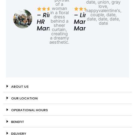
– F
Ad
– Rina,
– Linda,
HR
Marketing
Manager
Manager
ABOUT US
OUR LOCATION
OPERATIONAL HOURS
BENEFIT
DELIVERY