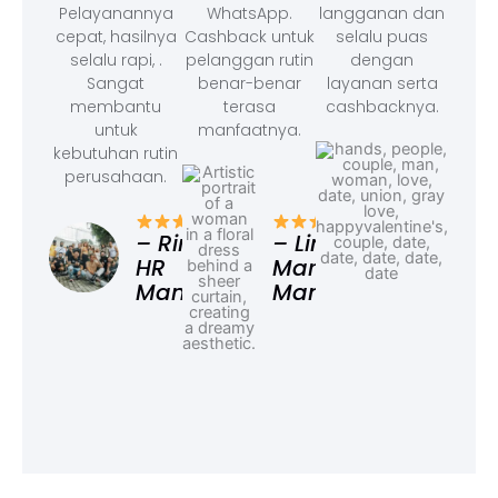
Pelayanannya
WhatsApp.
langganan dan
cepat, hasilnya
Cashback untuk
selalu puas
selalu rapi, .
pelanggan rutin
dengan
Sangat
benar-benar
layanan serta
membantu
terasa
cashbacknya.
untuk
manfaatnya.
kebutuhan rutin
perusahaan.
– F
Ad
– Rina,
– Linda,
HR
Marketing
Manager
Manager