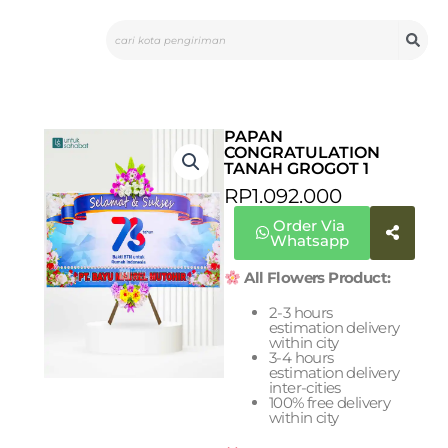
Skip
Search
to
content
PAPAN
CONGRATULATION
TANAH GROGOT 1
RP
1.092.000
Order Via
Whatsapp
All Flowers Product:
2-3 hours
estimation delivery
within city
3-4 hours
estimation delivery
inter-cities
100% free delivery
within city