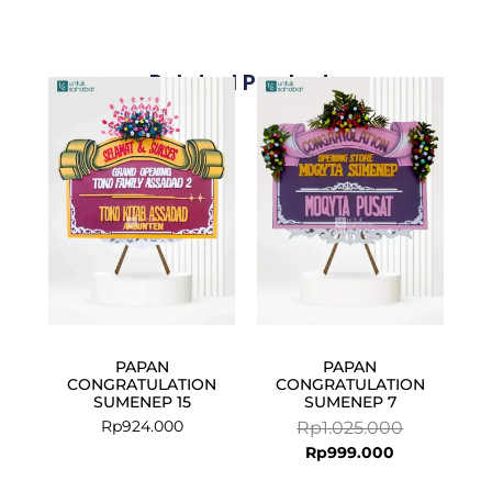
Related Products
Current
Original
price
price
is:
was:
Rp999.000.
Rp1.025.000
PAPAN
PAPAN
CONGRATULATION
CONGRATULATION
SUMENEP 15
SUMENEP 7
Rp
924.000
Rp
1.025.000
Rp
999.000