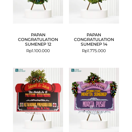
PAPAN
PAPAN
CONGRATULATION
CONGRATULATION
SUMENEP 12
SUMENEP 14
Rp
1.100.000
Rp
1.775.000
Current
Original
price
price
is:
was:
Rp999.000.
Rp1.025.000