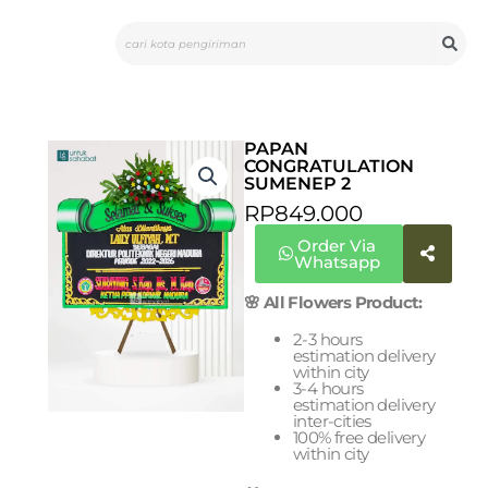
Skip
Search
to
content
PAPAN
CONGRATULATION
SUMENEP 2
RP
849.000
Order Via
Whatsapp
🌸 All Flowers Product:
2-3 hours
estimation delivery
within city
3-4 hours
estimation delivery
inter-cities
100% free delivery
within city