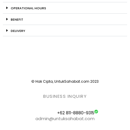
OPERATIONAL HOURS
BENEFIT
DELIVERY
© Hak Cipta, UntukSahabat.com 2023
BUSINESS INQUIRY
+62 811-8880-9315
admin@untuksahabat.com