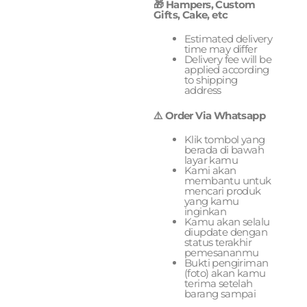
🎁 Hampers, Custom
Gifts, Cake, etc
Estimated delivery
time may differ
Delivery fee will be
applied according
to shipping
address
⚠️ Order Via Whatsapp
Klik tombol yang
berada di bawah
layar kamu
Kami akan
membantu untuk
mencari produk
yang kamu
inginkan
Kamu akan selalu
diupdate dengan
status terakhir
pemesananmu
Bukti pengiriman
(foto) akan kamu
terima setelah
barang sampai