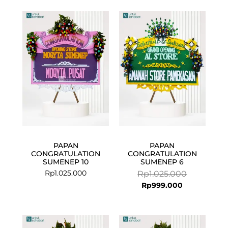
Current
Original
price
price
is:
was:
Rp999.000.
Rp1.025.000
PAPAN
PAPAN
CONGRATULATION
CONGRATULATION
SUMENEP 10
SUMENEP 6
Rp
1.025.000
Rp
1.025.000
Rp
999.000