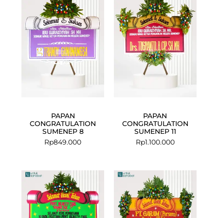
PAPAN
PAPAN
CONGRATULATION
CONGRATULATION
SUMENEP 8
SUMENEP 11
Rp
849.000
Rp
1.100.000
Current
Original
price
price
is:
was:
Rp999.000.
Rp1.025.000.