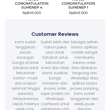
CONGRATULATION
CONGRATULATION
SUMENEP 4
SUMENEP 1
Rp
849.000
Rp
849.000
Customer Reviews
Kami sudah
Sudah lebih dari
Sebagai admin
langganan
1 tahun pakai
kantor, aplikasi
pesan
jasa Untuk
mobile sangat
karangan
Sahabat untuk
membantu
bunga di Untuk
kebutuhan
karena order
Sahabat untuk
event dan relasi
bisa dilakukan
kebutuhan
bisnis. Kualitas
langsung dari
kantor—mulai
bunga
WhatsApp atau
dari ucapan
konsisten dan
aplikasi tanpa
selamat hingga
proses order
proses panjang.
dukacita.
super praktis via
Kami sudah
Pelayanannya
WhatsApp.
langganan dan
cepat, hasilnya
Cashback untuk
selalu puas
selalu rapi, .
pelanggan rutin
dengan