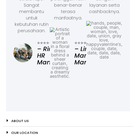
Sangat
benar-benar
layanan serta
membantu
terasa
cashbacknya.
untuk
manfaatnya.
kebutuhan rutin
perusahaan.
⭐⭐⭐
– F
⭐⭐⭐⭐⭐
⭐⭐⭐⭐⭐
Ad
– Rina,
– Linda,
HR
Marketing
Manager
Manager
ABOUT US
OUR LOCATION