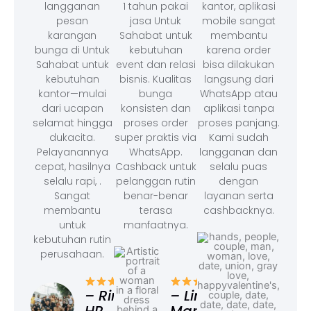
langganan
1 tahun pakai
kantor, aplikasi
pesan
jasa Untuk
mobile sangat
karangan
Sahabat untuk
membantu
bunga di Untuk
kebutuhan
karena order
Sahabat untuk
event dan relasi
bisa dilakukan
kebutuhan
bisnis. Kualitas
langsung dari
kantor—mulai
bunga
WhatsApp atau
dari ucapan
konsisten dan
aplikasi tanpa
selamat hingga
proses order
proses panjang.
dukacita.
super praktis via
Kami sudah
Pelayanannya
WhatsApp.
langganan dan
cepat, hasilnya
Cashback untuk
selalu puas
selalu rapi, .
pelanggan rutin
dengan
Sangat
benar-benar
layanan serta
membantu
terasa
cashbacknya.
untuk
manfaatnya.
kebutuhan rutin
perusahaan.
– F
Ad
– Rina,
– Linda,