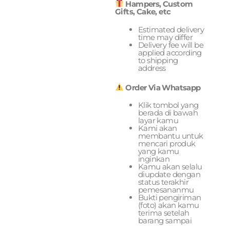
Hampers, Custom
Gifts, Cake, etc
Estimated delivery
time may differ
Delivery fee will be
applied according
to shipping
address
Order Via Whatsapp
Klik tombol yang
berada di bawah
layar kamu
Kami akan
membantu untuk
mencari produk
yang kamu
inginkan
Kamu akan selalu
diupdate dengan
status terakhir
pemesananmu
Bukti pengiriman
(foto) akan kamu
terima setelah
barang sampai