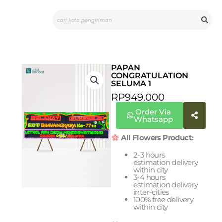
Skip
Search
to
content
PAPAN
CONGRATULATION
SELUMA 1
RP
949.000
Order Via
Whatsapp
All Flowers Product:
2-3 hours
estimation delivery
within city
3-4 hours
estimation delivery
inter-cities
100% free delivery
within city