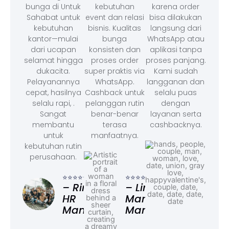
bunga di Untuk
kebutuhan
karena order
Sahabat untuk
event dan relasi
bisa dilakukan
kebutuhan
bisnis. Kualitas
langsung dari
kantor—mulai
bunga
WhatsApp atau
dari ucapan
konsisten dan
aplikasi tanpa
selamat hingga
proses order
proses panjang.
dukacita.
super praktis via
Kami sudah
Pelayanannya
WhatsApp.
langganan dan
cepat, hasilnya
Cashback untuk
selalu puas
selalu rapi, .
pelanggan rutin
dengan
Sangat
benar-benar
layanan serta
membantu
terasa
cashbacknya.
untuk
manfaatnya.
kebutuhan rutin
perusahaan.
⭐⭐⭐
– F
⭐⭐⭐⭐⭐
⭐⭐⭐⭐⭐
Ad
– Rina,
– Linda,
HR
Marketing
Manager
Manager