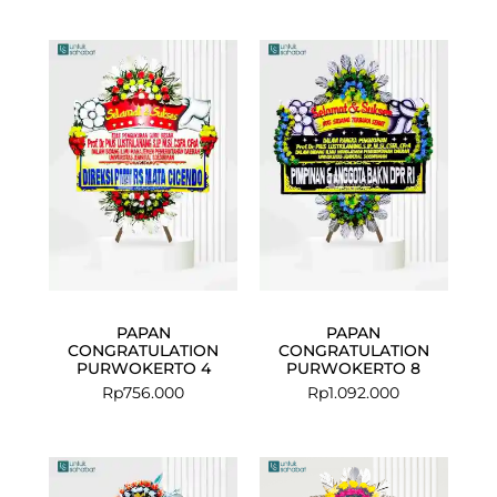
PAPAN
PAPAN
CONGRATULATION
CONGRATULATION
PURWOKERTO 4
PURWOKERTO 8
Rp
756.000
Rp
1.092.000
Current
Original
price
price