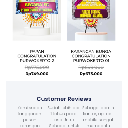
PAPAN
KARANGAN BUNGA
CONGRATULATION
CONGRATULATION
PURWOKERTO 2
PURWOKERTO 01
Rp
775.000
Rp
699.000
Rp
749.000
Rp
675.000
Customer Reviews
Kami sudah
Sudah lebih dari
Sebagai admin
langganan
1 tahun pakai
kantor, aplikasi
pesan
jasa Untuk
mobile sangat
karangan
Sahabat untuk
membantu