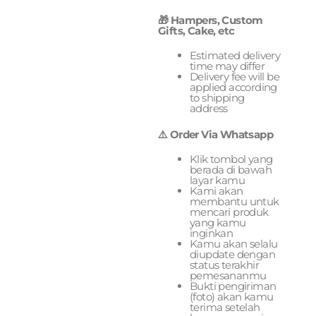
🎁 Hampers, Custom
Gifts, Cake, etc
Estimated delivery
time may differ
Delivery fee will be
applied according
to shipping
address
⚠️ Order Via Whatsapp
Klik tombol yang
berada di bawah
layar kamu
Kami akan
membantu untuk
mencari produk
yang kamu
inginkan
Kamu akan selalu
diupdate dengan
status terakhir
pemesananmu
Bukti pengiriman
(foto) akan kamu
terima setelah