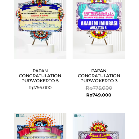
is:
was:
Rp749.000.
Rp775.000.
PAPAN
PAPAN
CONGRATULATION
CONGRATULATION
PURWOKERTO 5
PURWOKERTO 3
Rp
756.000
Rp
775.000
Rp
749.000
Current
Original
Current
Original
price
price
price
price
is:
was:
is:
was:
Rp749.000.
Rp775.000.
Rp675.000.
Rp699.000.