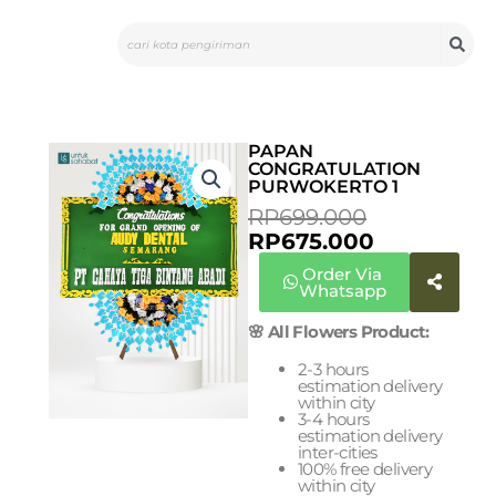
Skip
Search
to
content
PAPAN
CONGRATULATION
PURWOKERTO 1
CURRENT
ORIGINAL
RP
699.000
PRICE
PRICE
RP
675.000
IS:
WAS:
Order Via
RP675.000.
RP699.000
Whatsapp
🌸 All Flowers Product:
2-3 hours
estimation delivery
within city
3-4 hours
estimation delivery
inter-cities
100% free delivery
within city