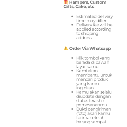
Hampers, Custom
Gifts, Cake, etc
Estimated delivery
time may differ
Delivery fee will be
applied according
to shipping
address
Order Via Whatsapp
Klik tombol yang
berada di bawah
layar kamu
Kami akan
membantu untuk
mencari produk
yang kamu
inginkan
Kamu akan selalu
diupdate dengan
status terakhir
pemesananmu
Bukti pengiriman
(foto) akan kamu
terima setelah
barang sampai