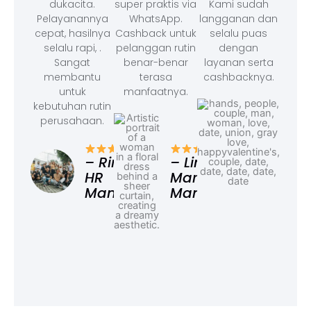
dukacita.
super praktis via
Kami sudah
Pelayanannya
WhatsApp.
langganan dan
cepat, hasilnya
Cashback untuk
selalu puas
selalu rapi, .
pelanggan rutin
dengan
Sangat
benar-benar
layanan serta
membantu
terasa
cashbacknya.
untuk
manfaatnya.
kebutuhan rutin
perusahaan.
– F
Ad
– Rina,
– Linda,
HR
Marketing
Manager
Manager