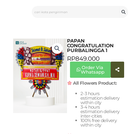
Skip
Search
to
content
PAPAN
CONGRATULATION
PURBALINGGA 1
RP
849.000
Order Via
Whatsapp
All Flowers Product:
2-3 hours
estimation delivery
within city
3-4 hours
estimation delivery
inter-cities
100% free delivery
within city