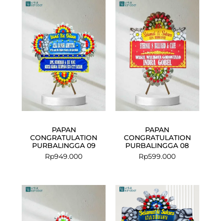
PAPAN
PAPAN
CONGRATULATION
CONGRATULATION
PURBALINGGA 09
PURBALINGGA 08
Rp
949.000
Rp
599.000
Current
Original
price
price
is:
was:
Rp675.000.
Rp699.000.