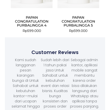
PAPAN
PAPAN
CONGRATULATION
CONGRATULATION
PURBALINGGA 4
PURBALINGGA 5
Rp
599.000
Rp
599.000
Customer Reviews
Kami sudah
Sudah lebih dari
Sebagai admin
langganan
1 tahun pakai
kantor, aplikasi
pesan
jasa Untuk
mobile sangat
karangan
Sahabat untuk
membantu
bunga di Untuk
kebutuhan
karena order
Sahabat untuk
event dan relasi
bisa dilakukan
kebutuhan
bisnis. Kualitas
langsung dari
kantor—mulai
bunga
WhatsApp atau
dari ucapan
konsisten dan
aplikasi tanpa
selamat hingga
proses order
proses panjang.