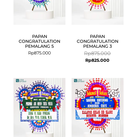
PAPAN
PAPAN
CONGRATULATION
CONGRATULATION
PEMALANG 5
PEMALANG 3
Rp
875.000
Rp
875.000
Rp
825.000
Current
Original
price
price
is:
was:
Rp675.000.
Rp699.000.