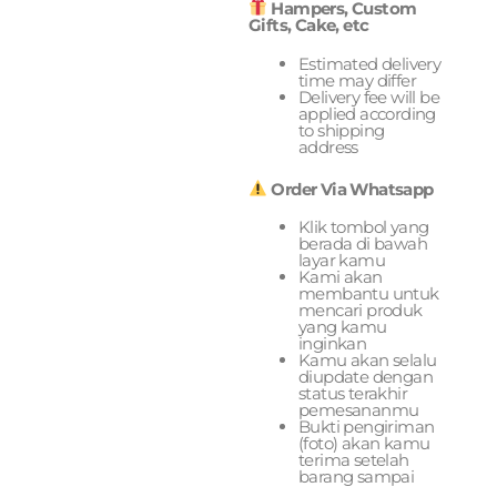
Hampers, Custom
Gifts, Cake, etc
Estimated delivery
time may differ
Delivery fee will be
applied according
to shipping
address
Order Via Whatsapp
Klik tombol yang
berada di bawah
layar kamu
Kami akan
membantu untuk
mencari produk
yang kamu
inginkan
Kamu akan selalu
diupdate dengan
status terakhir
pemesananmu
Bukti pengiriman
(foto) akan kamu
terima setelah
barang sampai