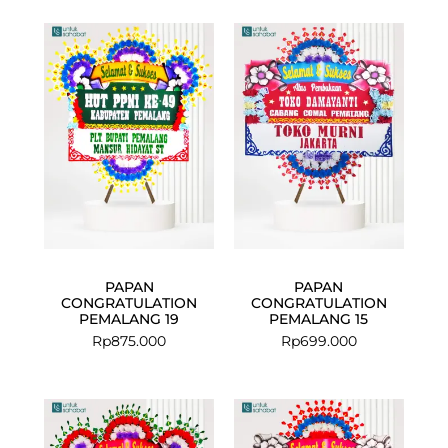
PAPAN
PAPAN
CONGRATULATION
CONGRATULATION
PEMALANG 19
PEMALANG 15
Rp
875.000
Rp
699.000
Current
Original
Current
Original
price
price
price
price