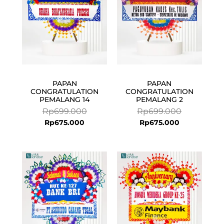
PAPAN
PAPAN
CONGRATULATION
CONGRATULATION
PEMALANG 14
PEMALANG 2
Rp
699.000
Rp
699.000
Rp
675.000
Rp
675.000
Current
Original
price
price
is:
was:
Rp825.000.
Rp875.000.