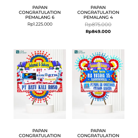
PAPAN
PAPAN
CONGRATULATION
CONGRATULATION
PEMALANG 6
PEMALANG 4
Rp
1.225.000
Rp
875.000
Rp
849.000
Current
Original
price
price
is:
was:
Rp849.000.
Rp875.000.
PAPAN
PAPAN
CONGRATULATION
CONGRATULATION