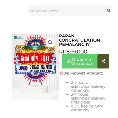
Skip
Search
to
content
PAPAN
CONGRATULATION
PEMALANG 17
RP
699.000
Order Via
Whatsapp
All Flowers Product:
2-3 hours
estimation delivery
within city
3-4 hours
estimation delivery
inter-cities
100% free delivery
within city