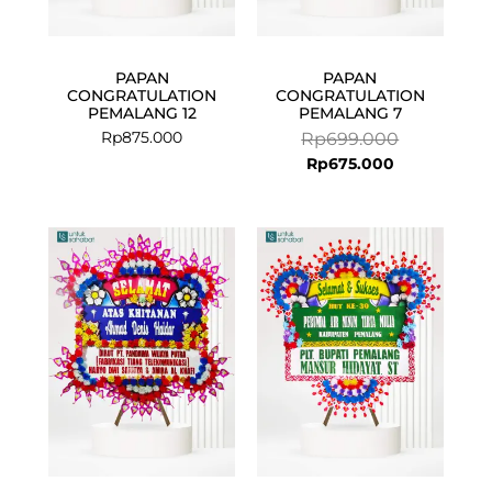
PAPAN
PAPAN
CONGRATULATION
CONGRATULATION
PEMALANG 12
PEMALANG 7
Rp
875.000
Rp
699.000
Rp
675.000
Current
Original
price
price
is:
was:
Rp849.000.
Rp875.000.