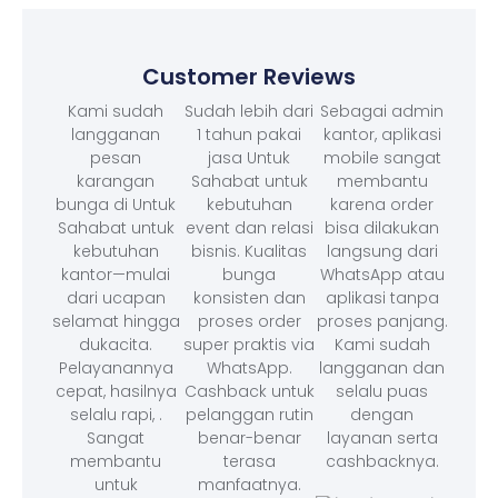
Customer Reviews
Kami sudah
Sudah lebih dari
Sebagai admin
langganan
1 tahun pakai
kantor, aplikasi
pesan
jasa Untuk
mobile sangat
karangan
Sahabat untuk
membantu
bunga di Untuk
kebutuhan
karena order
Sahabat untuk
event dan relasi
bisa dilakukan
kebutuhan
bisnis. Kualitas
langsung dari
kantor—mulai
bunga
WhatsApp atau
dari ucapan
konsisten dan
aplikasi tanpa
selamat hingga
proses order
proses panjang.
dukacita.
super praktis via
Kami sudah
Pelayanannya
WhatsApp.
langganan dan
cepat, hasilnya
Cashback untuk
selalu puas
selalu rapi, .
pelanggan rutin
dengan
Sangat
benar-benar
layanan serta
membantu
terasa
cashbacknya.
untuk
manfaatnya.