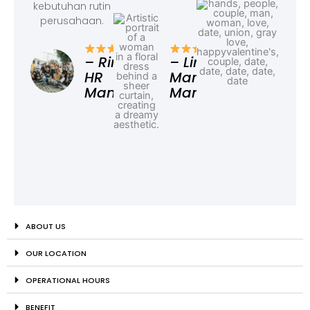
kebutuhan rutin
perusahaan.
– F
Ad
– Rina,
– Linda,
HR
Marketing
Manager
Manager
ABOUT US
OUR LOCATION
OPERATIONAL HOURS
BENEFIT