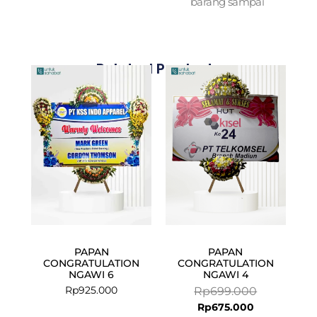
barang sampai
Related Products
Current
Original
price
price
is:
was:
Rp675.000.
Rp699.000.
PAPAN
PAPAN
CONGRATULATION
CONGRATULATION
NGAWI 6
NGAWI 4
Rp
925.000
Rp
699.000
Rp
675.000