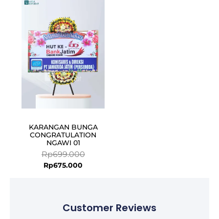
Current
Original
price
price
is:
was:
Rp675.000.
Rp699.000.
KARANGAN BUNGA
CONGRATULATION
NGAWI 01
Rp
699.000
Rp
675.000
Customer Reviews