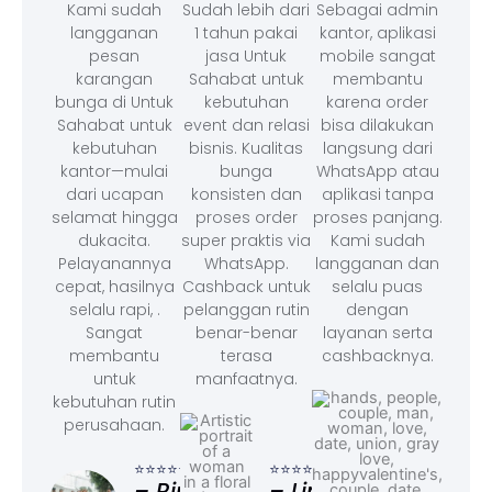
Kami sudah
Sudah lebih dari
Sebagai admin
langganan
1 tahun pakai
kantor, aplikasi
pesan
jasa Untuk
mobile sangat
karangan
Sahabat untuk
membantu
bunga di Untuk
kebutuhan
karena order
Sahabat untuk
event dan relasi
bisa dilakukan
kebutuhan
bisnis. Kualitas
langsung dari
kantor—mulai
bunga
WhatsApp atau
dari ucapan
konsisten dan
aplikasi tanpa
selamat hingga
proses order
proses panjang.
dukacita.
super praktis via
Kami sudah
Pelayanannya
WhatsApp.
langganan dan
cepat, hasilnya
Cashback untuk
selalu puas
selalu rapi, .
pelanggan rutin
dengan
Sangat
benar-benar
layanan serta
membantu
terasa
cashbacknya.
untuk
manfaatnya.
kebutuhan rutin
perusahaan.
⭐⭐⭐
– F
⭐⭐⭐⭐⭐
⭐⭐⭐⭐⭐
Ad
– Rina,
– Linda,