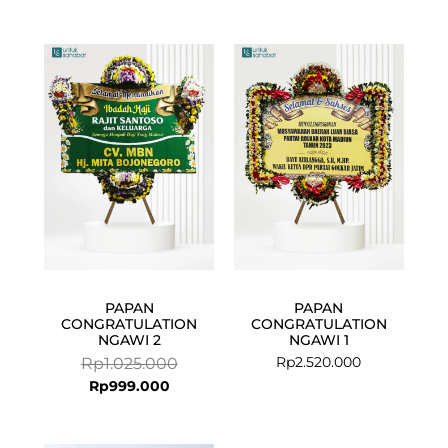
Current
Original
price
price
is:
was:
Rp999.000.
Rp1.025.000.
PAPAN
PAPAN
CONGRATULATION
CONGRATULATION
NGAWI 2
NGAWI 1
Rp
2.520.000
Rp
1.025.000
Rp
999.000