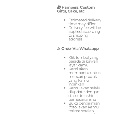
🎁 Hampers, Custom
Gifts, Cake, etc
Estimated delivery
time may differ
Delivery fee will be
applied according
to shipping
address
⚠️ Order Via Whatsapp
Klik tombol yang
berada di bawah
layar kamu
Kami akan
membantu untuk
mencari produk
yang kamu
inginkan
Kamu akan selalu
diupdate dengan
status terakhir
pemesananmu
Bukti pengiriman
(foto) akan kamu
terima setelah