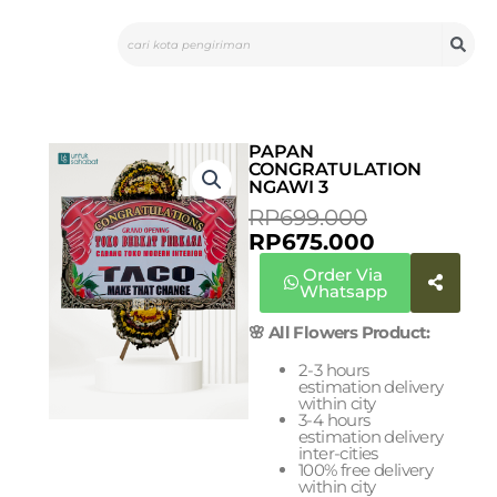
Skip
Search
to
content
PAPAN
CONGRATULATION
NGAWI 3
CURRENT
ORIGINAL
RP
699.000
PRICE
PRICE
RP
675.000
IS:
WAS:
Order Via
RP675.000.
RP699.000
Whatsapp
🌸 All Flowers Product:
2-3 hours
estimation delivery
within city
3-4 hours
estimation delivery
inter-cities
100% free delivery
within city