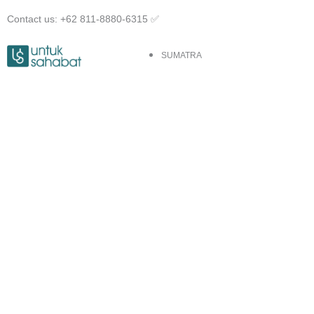
Skip
Contact us: +62 811-8880-6315 ✅︎
to
content
SUMATRA