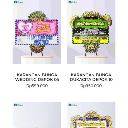
KARANGAN BUNGA
KARANGAN BUNGA
WEDDING DEPOK 05
DUKACITA DEPOK 10
Rp
599.000
Rp
950.000
Current
Original
price
price
is:
was:
Rp2.243.000.
Rp2.400.000.