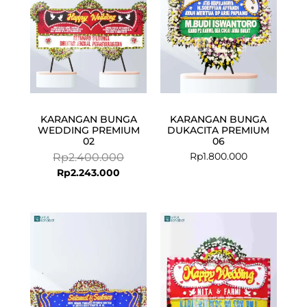
KARANGAN BUNGA
KARANGAN BUNGA
WEDDING PREMIUM
DUKACITA PREMIUM
02
06
Rp
1.800.000
Rp
2.400.000
Rp
2.243.000
Current
Original
price
price
is:
was:
Rp2.125.000.
Rp2.200.000.