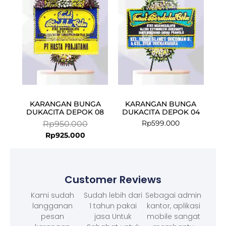
Rp925.000.
Rp950.000.
KARANGAN BUNGA
KARANGAN BUNGA
DUKACITA DEPOK 08
DUKACITA DEPOK 04
Rp
599.000
Rp
950.000
Rp
925.000
Customer Reviews
Kami sudah
Sudah lebih dari
Sebagai admin
langganan
1 tahun pakai
kantor, aplikasi
pesan
jasa Untuk
mobile sangat