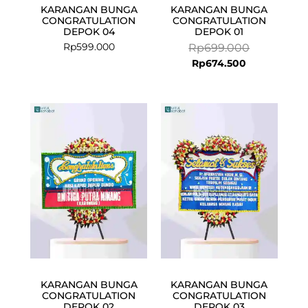
KARANGAN BUNGA
KARANGAN BUNGA
CONGRATULATION
CONGRATULATION
DEPOK 04
DEPOK 01
Rp
599.000
Rp
699.000
Rp
674.500
Current
Original
Current
Original
price
price
price
price
is:
was:
is:
was:
Rp575.000.
Rp599.000.
Rp925.000.
Rp950.000.
KARANGAN BUNGA
KARANGAN BUNGA
CONGRATULATION
CONGRATULATION
DEPOK 02
DEPOK 03