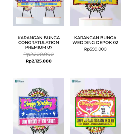
KARANGAN BUNGA
KARANGAN BUNGA
CONGRATULATION
WEDDING DEPOK 02
PREMIUM 07
Rp
599.000
Rp
2.200.000
Rp
2.125.000
Current
Original
price
price
is:
was:
Rp925.000.
Rp950.000.