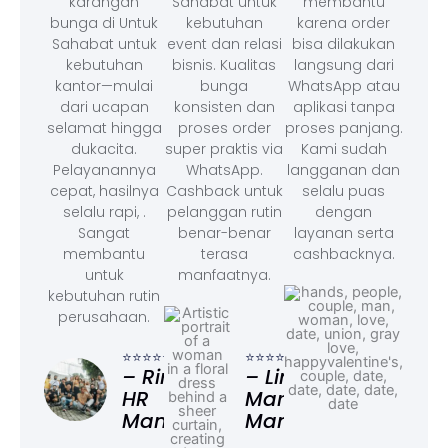
karangan
Sahabat untuk
membantu
bunga di Untuk
kebutuhan
karena order
Sahabat untuk
event dan relasi
bisa dilakukan
kebutuhan
bisnis. Kualitas
langsung dari
kantor—mulai
bunga
WhatsApp atau
dari ucapan
konsisten dan
aplikasi tanpa
selamat hingga
proses order
proses panjang.
dukacita.
super praktis via
Kami sudah
Pelayanannya
WhatsApp.
langganan dan
cepat, hasilnya
Cashback untuk
selalu puas
selalu rapi, .
pelanggan rutin
dengan
Sangat
benar-benar
layanan serta
membantu
terasa
cashbacknya.
untuk
manfaatnya.
kebutuhan rutin
perusahaan.
⭐⭐⭐
– F
⭐⭐⭐⭐⭐
⭐⭐⭐⭐⭐
Ad
– Rina,
– Linda,
HR
Marketing
Manager
Manager