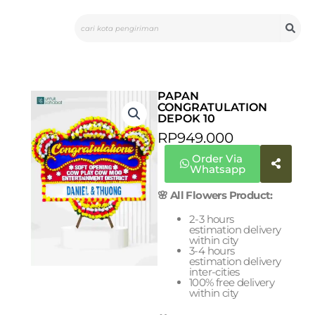
Skip
Search
to
content
PAPAN
CONGRATULATION
DEPOK 10
RP
949.000
Order Via
Whatsapp
🌸 All Flowers Product:
2-3 hours
estimation delivery
within city
3-4 hours
estimation delivery
inter-cities
100% free delivery
within city