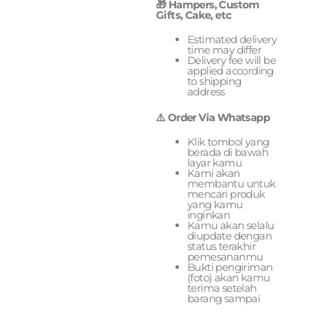
🎁 Hampers, Custom
Gifts, Cake, etc
Estimated delivery
time may differ
Delivery fee will be
applied according
to shipping
address
⚠️ Order Via Whatsapp
Klik tombol yang
berada di bawah
layar kamu
Kami akan
membantu untuk
mencari produk
yang kamu
inginkan
Kamu akan selalu
diupdate dengan
status terakhir
pemesananmu
Bukti pengiriman
(foto) akan kamu
terima setelah
barang sampai