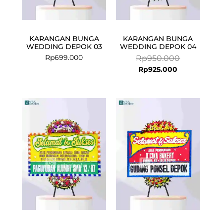
KARANGAN BUNGA
KARANGAN BUNGA
WEDDING DEPOK 03
WEDDING DEPOK 04
Rp
699.000
Rp
950.000
Rp
925.000
Current
Original
price
price
is:
was:
Rp674.500.
Rp699.000.