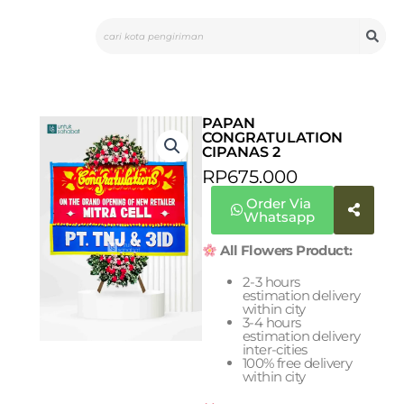
Skip
Search
to
content
PAPAN
CONGRATULATION
CIPANAS 2
RP
675.000
Order Via
Whatsapp
All Flowers Product:
2-3 hours
estimation delivery
within city
3-4 hours
estimation delivery
inter-cities
100% free delivery
within city