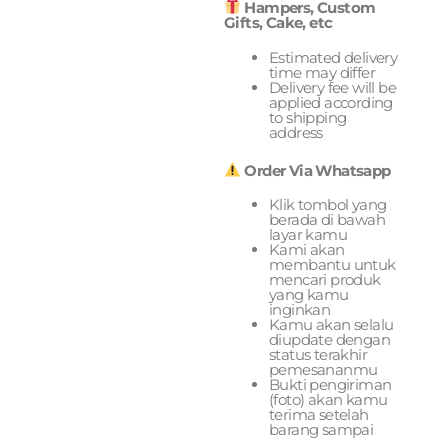
Hampers, Custom
Gifts, Cake, etc
Estimated delivery
time may differ
Delivery fee will be
applied according
to shipping
address
Order Via Whatsapp
Klik tombol yang
berada di bawah
layar kamu
Kami akan
membantu untuk
mencari produk
yang kamu
inginkan
Kamu akan selalu
diupdate dengan
status terakhir
pemesananmu
Bukti pengiriman
(foto) akan kamu
terima setelah
barang sampai