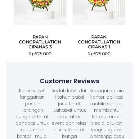
PAPAN
PAPAN
CONGRATULATION
CONGRATULATION
CIPANAS 3
CIPANAS 1
Rp
675.000
Rp
675.000
Customer Reviews
Kami sudah
Sudah lebih dari
Sebagai admin
langganan
1 tahun pakai
kantor, aplikasi
pesan
jasa Untuk
mobile sangat
karangan
Sahabat untuk
membantu
bunga di Untuk
kebutuhan
karena order
Sahabat untuk
event dan relasi
bisa dilakukan
kebutuhan
bisnis. Kualitas
langsung dari
kantor—mulai
bunga
WhatsApp atau