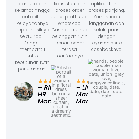
dari ucapan
konsisten dan
aplikasi tanpa
selamat hingga
proses order
proses panjang.
dukacita.
super praktis via
Kami sudah
Pelayanannya
WhatsApp.
langganan dan
cepat, hasilnya
Cashback untuk
selalu puas
selalu rapi, .
pelanggan rutin
dengan
Sangat
benar-benar
layanan serta
membantu
terasa
cashbacknya.
untuk
manfaatnya.
kebutuhan rutin
perusahaan.
– F
Ad
– Rina,
– Linda,
HR
Marketing
Manager
Manager