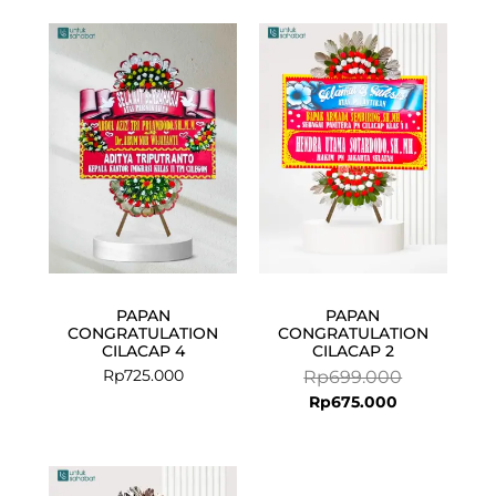
Current
Original
price
price
is:
was:
Rp675.000.
Rp699.000.
PAPAN
PAPAN
CONGRATULATION
CONGRATULATION
CILACAP 4
CILACAP 2
Rp
725.000
Rp
699.000
Rp
675.000
Current
Original