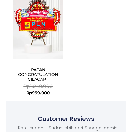
price
price
is:
was:
Rp999.000.
Rp1.049.000.
PAPAN
CONGRATULATION
CILACAP 1
Rp
1.049.000
Rp
999.000
Customer Reviews
Kami sudah
Sudah lebih dari
Sebagai admin