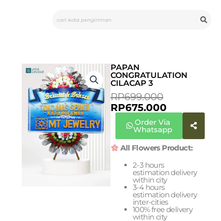
Skip
Search
to
content
PAPAN
CONGRATULATION
CILACAP 3
CURRENT
ORIGINAL
RP
699.000
PRICE
PRICE
RP
675.000
IS:
WAS:
Order Via
RP675.000.
RP699.000
Whatsapp
All Flowers Product:
2-3 hours
estimation delivery
within city
3-4 hours
estimation delivery
inter-cities
100% free delivery
within city