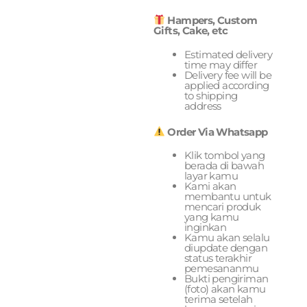
Hampers, Custom
Gifts, Cake, etc
Estimated delivery
time may differ
Delivery fee will be
applied according
to shipping
address
Order Via Whatsapp
Klik tombol yang
berada di bawah
layar kamu
Kami akan
membantu untuk
mencari produk
yang kamu
inginkan
Kamu akan selalu
diupdate dengan
status terakhir
pemesananmu
Bukti pengiriman
(foto) akan kamu
terima setelah