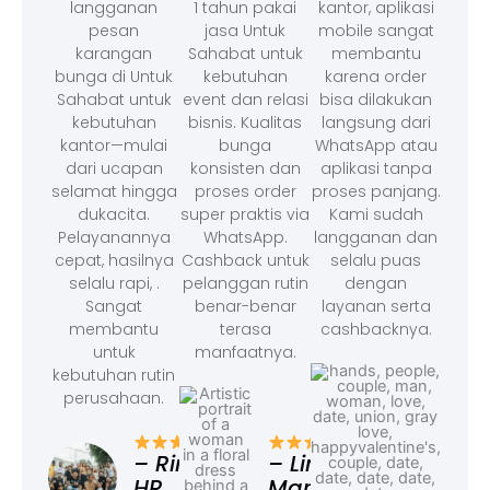
langganan
1 tahun pakai
kantor, aplikasi
pesan
jasa Untuk
mobile sangat
karangan
Sahabat untuk
membantu
bunga di Untuk
kebutuhan
karena order
Sahabat untuk
event dan relasi
bisa dilakukan
kebutuhan
bisnis. Kualitas
langsung dari
kantor—mulai
bunga
WhatsApp atau
dari ucapan
konsisten dan
aplikasi tanpa
selamat hingga
proses order
proses panjang.
dukacita.
super praktis via
Kami sudah
Pelayanannya
WhatsApp.
langganan dan
cepat, hasilnya
Cashback untuk
selalu puas
selalu rapi, .
pelanggan rutin
dengan
Sangat
benar-benar
layanan serta
membantu
terasa
cashbacknya.
untuk
manfaatnya.
kebutuhan rutin
perusahaan.
– F
Ad
– Rina,
– Linda,
HR
Marketing