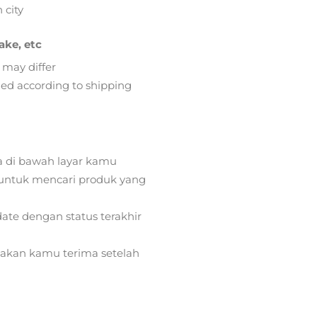
 city
ake, etc
 may differ
lied according to shipping
a di bawah layar kamu
ntuk mencari produk yang
ate dengan status terakhir
) akan kamu terima setelah