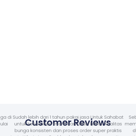
ga di
Sudah lebih dari 1 tahun pakai jasa Untuk Sahabat
Seb
Customer Reviews
ulai
untuk kebutuhan event dan relasi bisnis. Kualitas
memb
bunga konsisten dan proses order super praktis
d