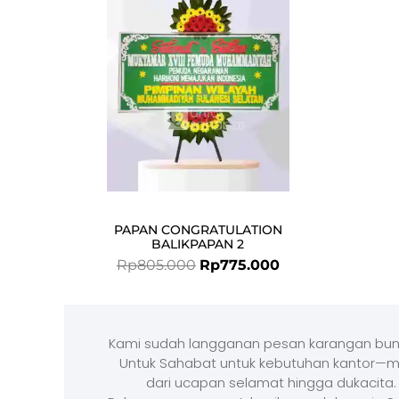
was:
is:
Rp805.000.
Rp775.000.
PAPAN CONGRATULATION
BALIKPAPAN 2
Rp
805.000
Rp
775.000
Kami sudah langganan pesan karangan bun
Untuk Sahabat untuk kebutuhan kantor—m
dari ucapan selamat hingga dukacita.