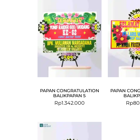
PAPAN CONGRATULATION
PAPAN CONG
BALIKPAPAN 5
BALIKP
Rp
1.342.000
Rp
80
Original
Current
price
price