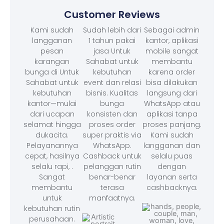
Customer Reviews
Kami sudah
Sudah lebih dari
Sebagai admin
langganan
1 tahun pakai
kantor, aplikasi
pesan
jasa Untuk
mobile sangat
karangan
Sahabat untuk
membantu
bunga di Untuk
kebutuhan
karena order
Sahabat untuk
event dan relasi
bisa dilakukan
kebutuhan
bisnis. Kualitas
langsung dari
kantor—mulai
bunga
WhatsApp atau
dari ucapan
konsisten dan
aplikasi tanpa
selamat hingga
proses order
proses panjang.
dukacita.
super praktis via
Kami sudah
Pelayanannya
WhatsApp.
langganan dan
cepat, hasilnya
Cashback untuk
selalu puas
selalu rapi, .
pelanggan rutin
dengan
Sangat
benar-benar
layanan serta
membantu
terasa
cashbacknya.
untuk
manfaatnya.
kebutuhan rutin
perusahaan.