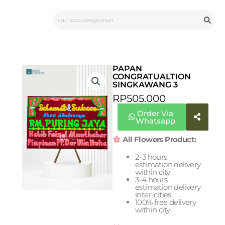
Skip
Search
to
content
PAPAN
CONGRATUALTION
SINGKAWANG 3
RP
505.000
Order Via
Whatsapp
All Flowers Product:
2-3 hours
estimation delivery
within city
3-4 hours
estimation delivery
inter-cities
100% free delivery
within city