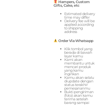
Hampers, Custom
Gifts, Cake, etc
Estimated delivery
time may differ
Delivery fee will be
applied according
to shipping
address
Order Via Whatsapp
Klik tombol yang
berada di bawah
layar kamu
Kami akan
membantu untuk
mencari produk
yang kamu
inginkan
Kamu akan selalu
diupdate dengan
status terakhir
pemesananmu
Bukti pengiriman
(foto) akan kamu
terima setelah
barang sampai