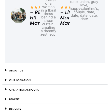
– F
Ad
– Rina,
– Linda,
HR
Marketing
Manager
Manager
ABOUT US
OUR LOCATION
OPERATIONAL HOURS
BENEFIT
DELIVERY