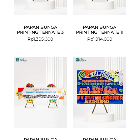
PAPAN BUNGA
PAPAN BUNGA
PRINTING TERNATE 3
PRINTING TERNATE 11
Rp
1.305.000
Rp
1.914.000
Current
Original
price
price
is:
was:
Rp3.799.000.
Rp3.828.000.
PAPAN BUNGA
PAPAN BUNGA