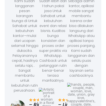
Kami sudah
Sudah lebih dari
Sebagai admin
langganan
1 tahun pakai
kantor, aplikasi
pesan
jasa Untuk
mobile sangat
karangan
Sahabat untuk
membantu
bunga di Untuk
kebutuhan
karena order
Sahabat untuk
event dan relasi
bisa dilakukan
kebutuhan
bisnis. Kualitas
langsung dari
kantor—mulai
bunga
WhatsApp atau
dari ucapan
konsisten dan
aplikasi tanpa
selamat hingga
proses order
proses panjang.
dukacita.
super praktis via
Kami sudah
Pelayanannya
WhatsApp.
langganan dan
cepat, hasilnya
Cashback untuk
selalu puas
selalu rapi, .
pelanggan rutin
dengan
Sangat
benar-benar
layanan serta
membantu
terasa
cashbacknya.
untuk
manfaatnya.
kebutuhan rutin
perusahaan.
– F
Ad
– Rina,
– Linda,