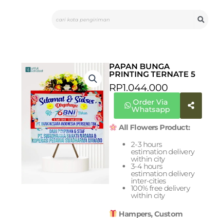
Skip
Search
to
content
PAPAN BUNGA
PRINTING TERNATE 5
RP
1.044.000
Order Via
Whatsapp
All Flowers Product:
2-3 hours
estimation delivery
within city
3-4 hours
estimation delivery
inter-cities
100% free delivery
within city
Hampers, Custom