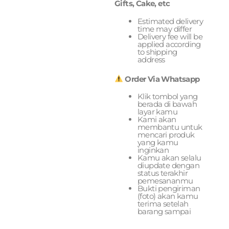
Gifts, Cake, etc
Estimated delivery
time may differ
Delivery fee will be
applied according
to shipping
address
Order Via Whatsapp
Klik tombol yang
berada di bawah
layar kamu
Kami akan
membantu untuk
mencari produk
yang kamu
inginkan
Kamu akan selalu
diupdate dengan
status terakhir
pemesananmu
Bukti pengiriman
(foto) akan kamu
terima setelah
barang sampai