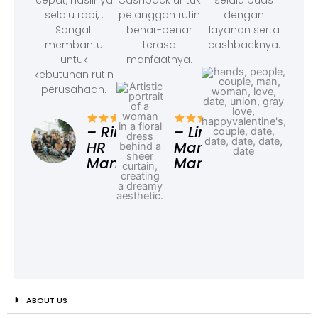
cepat, hasilnya
Cashback untuk
selalu puas
selalu rapi, .
pelanggan rutin
dengan
Sangat
benar-benar
layanan serta
membantu
terasa
cashbacknya.
untuk
manfaatnya.
kebutuhan rutin
perusahaan.
– F
Ad
– Rina,
– Linda,
HR
Marketing
Manager
Manager
ABOUT US