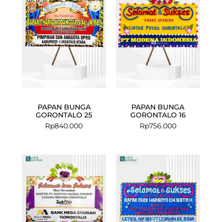
PAPAN BUNGA
PAPAN BUNGA
GORONTALO 25
GORONTALO 16
Rp
840.000
Rp
756.000