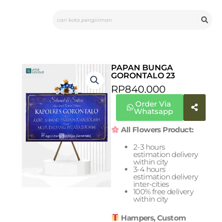
Skip
Search
to
content
PAPAN BUNGA
GORONTALO 23
RP
840.000
Order Via
Whatsapp
All Flowers Product:
2-3 hours
estimation delivery
within city
3-4 hours
estimation delivery
inter-cities
100% free delivery
within city
Hampers, Custom