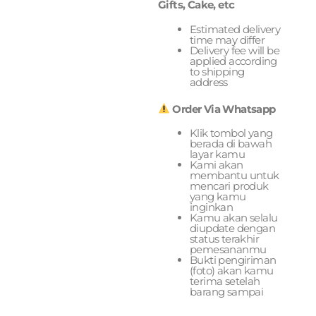
Gifts, Cake, etc
Estimated delivery
time may differ
Delivery fee will be
applied according
to shipping
address
Order Via Whatsapp
Klik tombol yang
berada di bawah
layar kamu
Kami akan
membantu untuk
mencari produk
yang kamu
inginkan
Kamu akan selalu
diupdate dengan
status terakhir
pemesananmu
Bukti pengiriman
(foto) akan kamu
terima setelah
barang sampai