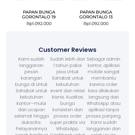
PAPAN BUNGA
PAPAN BUNGA
GORONTALO 19
GORONTALO 13
Rp
1.092.000
Rp
1.092.000
Customer Reviews
Kami sudah
Sudah lebih dari
Sebagai admin
langganan
1 tahun pakai
kantor, aplikasi
pesan
jasa Untuk
mobile sangat
karangan
Sahabat untuk
membantu
bunga di Untuk
kebutuhan
karena order
Sahabat untuk
event dan relasi
bisa dilakukan
kebutuhan
bisnis. Kualitas
langsung dari
kantor—mulai
bunga
WhatsApp atau
dari ucapan
konsisten dan
aplikasi tanpa
selamat hingga
proses order
proses panjang.
dukacita.
super praktis via
Kami sudah
Pelayanannya
WhatsApp.
langganan dan