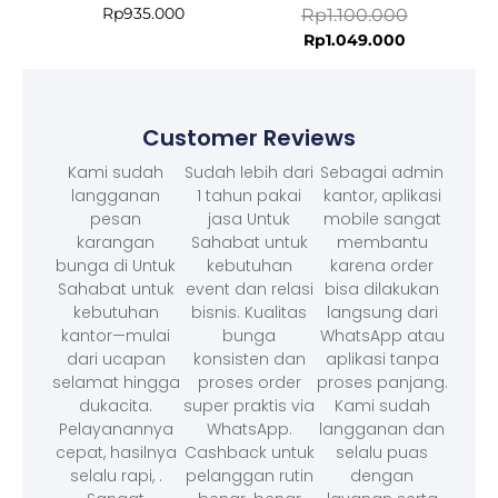
Rp
935.000
Rp
1.100.000
Rp
1.049.000
Customer Reviews
Kami sudah
Sudah lebih dari
Sebagai admin
langganan
1 tahun pakai
kantor, aplikasi
pesan
jasa Untuk
mobile sangat
karangan
Sahabat untuk
membantu
bunga di Untuk
kebutuhan
karena order
Sahabat untuk
event dan relasi
bisa dilakukan
kebutuhan
bisnis. Kualitas
langsung dari
kantor—mulai
bunga
WhatsApp atau
dari ucapan
konsisten dan
aplikasi tanpa
selamat hingga
proses order
proses panjang.
dukacita.
super praktis via
Kami sudah
Pelayanannya
WhatsApp.
langganan dan
cepat, hasilnya
Cashback untuk
selalu puas
selalu rapi, .
pelanggan rutin
dengan