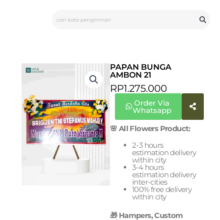
Skip
Search
to
content
PAPAN BUNGA
AMBON 21
RP
1.275.000
Order Via
Whatsapp
🌸 All Flowers Product:
2-3 hours
estimation delivery
within city
3-4 hours
estimation delivery
inter-cities
100% free delivery
within city
🎁 Hampers, Custom