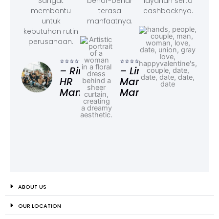
Sangat
benar-benar
layanan serta
membantu
terasa
cashbacknya.
untuk
manfaatnya.
kebutuhan rutin
perusahaan.
⭐⭐⭐
– F
⭐⭐⭐⭐⭐
⭐⭐⭐⭐⭐
Ad
– Rina,
– Linda,
HR
Marketing
Manager
Manager
ABOUT US
OUR LOCATION