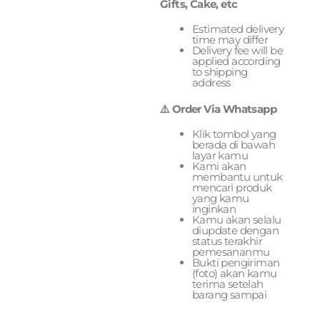
Gifts, Cake, etc
Estimated delivery
time may differ
Delivery fee will be
applied according
to shipping
address
⚠️ Order Via Whatsapp
Klik tombol yang
berada di bawah
layar kamu
Kami akan
membantu untuk
mencari produk
yang kamu
inginkan
Kamu akan selalu
diupdate dengan
status terakhir
pemesananmu
Bukti pengiriman
(foto) akan kamu
terima setelah
barang sampai