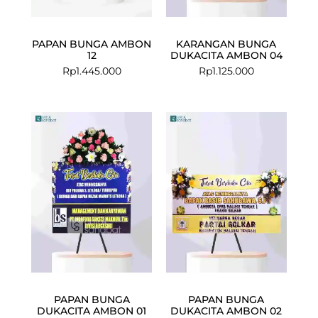
PAPAN BUNGA AMBON
KARANGAN BUNGA
12
DUKACITA AMBON 04
Rp
1.445.000
Rp
1.125.000
Current
Original
price
price
is:
was:
Rp1.049.000
Rp1.100.000
PAPAN BUNGA
PAPAN BUNGA
DUKACITA AMBON 01
DUKACITA AMBON 02