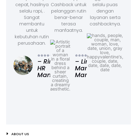
cepat, hasilnya
Cashback untuk
selalu puas
selalu rapi, .
pelanggan rutin
dengan
Sangat
benar-benar
layanan serta
membantu
terasa
cashbacknya.
untuk
manfaatnya.
kebutuhan rutin
perusahaan.
⭐⭐⭐
– F
⭐⭐⭐⭐⭐
⭐⭐⭐⭐⭐
Ad
– Rina,
– Linda,
HR
Marketing
Manager
Manager
ABOUT US