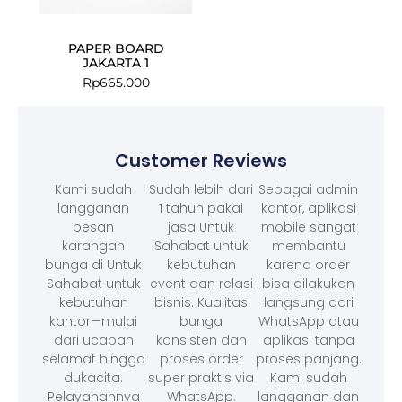
PAPER BOARD
JAKARTA 1
Rp
665.000
Customer Reviews
Kami sudah
Sudah lebih dari
Sebagai admin
langganan
1 tahun pakai
kantor, aplikasi
pesan
jasa Untuk
mobile sangat
karangan
Sahabat untuk
membantu
bunga di Untuk
kebutuhan
karena order
Sahabat untuk
event dan relasi
bisa dilakukan
kebutuhan
bisnis. Kualitas
langsung dari
kantor—mulai
bunga
WhatsApp atau
dari ucapan
konsisten dan
aplikasi tanpa
selamat hingga
proses order
proses panjang.
dukacita.
super praktis via
Kami sudah
Pelayanannya
WhatsApp.
langganan dan