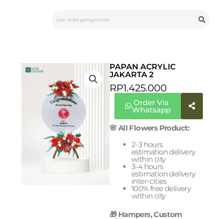
Skip
Search
to
content
PAPAN ACRYLIC
JAKARTA 2
RP
1.425.000
Order Via
Whatsapp
🌸 All Flowers Product:
2-3 hours
estimation delivery
within city
3-4 hours
estimation delivery
inter-cities
100% free delivery
within city
🎁 Hampers, Custom