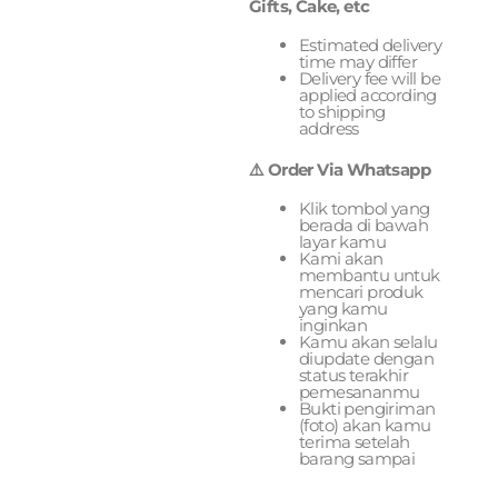
Gifts, Cake, etc
Estimated delivery
time may differ
Delivery fee will be
applied according
to shipping
address
⚠️ Order Via Whatsapp
Klik tombol yang
berada di bawah
layar kamu
Kami akan
membantu untuk
mencari produk
yang kamu
inginkan
Kamu akan selalu
diupdate dengan
status terakhir
pemesananmu
Bukti pengiriman
(foto) akan kamu
terima setelah
barang sampai