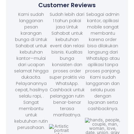
Customer Reviews
Kami sudah
Sudah lebih dari
Sebagai admin
langganan
1 tahun pakai
kantor, aplikasi
pesan
jasa Untuk
mobile sangat
karangan
Sahabat untuk
membantu
bunga di Untuk
kebutuhan
karena order
Sahabat untuk
event dan relasi
bisa dilakukan
kebutuhan
bisnis. Kualitas
langsung dari
kantor—mulai
bunga
WhatsApp atau
dari ucapan
konsisten dan
aplikasi tanpa
selamat hingga
proses order
proses panjang.
dukacita.
super praktis via
Kami sudah
Pelayanannya
WhatsApp.
langganan dan
cepat, hasilnya
Cashback untuk
selalu puas
selalu rapi, .
pelanggan rutin
dengan
Sangat
benar-benar
layanan serta
membantu
terasa
cashbacknya.
untuk
manfaatnya.
kebutuhan rutin
perusahaan.