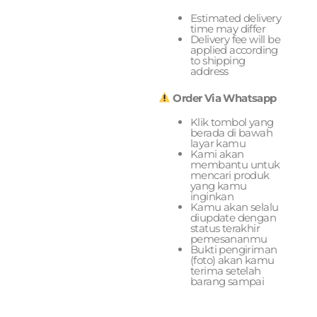
Estimated delivery
time may differ
Delivery fee will be
applied according
to shipping
address
Order Via Whatsapp
Klik tombol yang
berada di bawah
layar kamu
Kami akan
membantu untuk
mencari produk
yang kamu
inginkan
Kamu akan selalu
diupdate dengan
status terakhir
pemesananmu
Bukti pengiriman
(foto) akan kamu
terima setelah
barang sampai