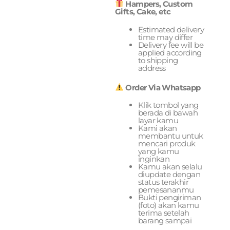
Hampers, Custom
Gifts, Cake, etc
Estimated delivery
time may differ
Delivery fee will be
applied according
to shipping
address
Order Via Whatsapp
Klik tombol yang
berada di bawah
layar kamu
Kami akan
membantu untuk
mencari produk
yang kamu
inginkan
Kamu akan selalu
diupdate dengan
status terakhir
pemesananmu
Bukti pengiriman
(foto) akan kamu
terima setelah
barang sampai