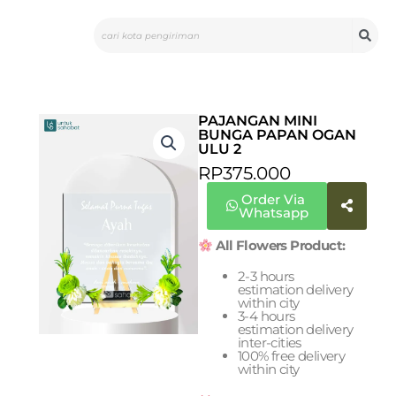
Skip
Search
to
content
PAJANGAN MINI
BUNGA PAPAN OGAN
ULU 2
RP
375.000
Order Via
Whatsapp
All Flowers Product:
2-3 hours
estimation delivery
within city
3-4 hours
estimation delivery
inter-cities
100% free delivery
within city