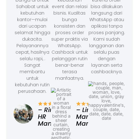
bunga di Untuk
kebutuhan
karena order
Sahabat untuk
event dan relasi
bisa dilakukan
kebutuhan
bisnis. Kualitas
langsung dari
kantor—mulai
bunga
WhatsApp atau
dari ucapan
konsisten dan
aplikasi tanpa
selamat hingga
proses order
proses panjang.
dukacita.
super praktis via
Kami sudah
Pelayanannya
WhatsApp.
langganan dan
cepat, hasilnya
Cashback untuk
selalu puas
selalu rapi, .
pelanggan rutin
dengan
Sangat
benar-benar
layanan serta
membantu
terasa
cashbacknya.
untuk
manfaatnya.
kebutuhan rutin
perusahaan.
– F
Ad
– Rina,
– Linda,
HR
Marketing
Manager
Manager