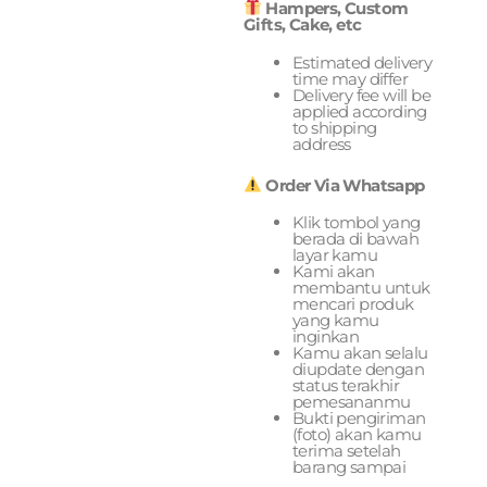
Hampers, Custom
Gifts, Cake, etc
Estimated delivery
time may differ
Delivery fee will be
applied according
to shipping
address
Order Via Whatsapp
Klik tombol yang
berada di bawah
layar kamu
Kami akan
membantu untuk
mencari produk
yang kamu
inginkan
Kamu akan selalu
diupdate dengan
status terakhir
pemesananmu
Bukti pengiriman
(foto) akan kamu
terima setelah
barang sampai