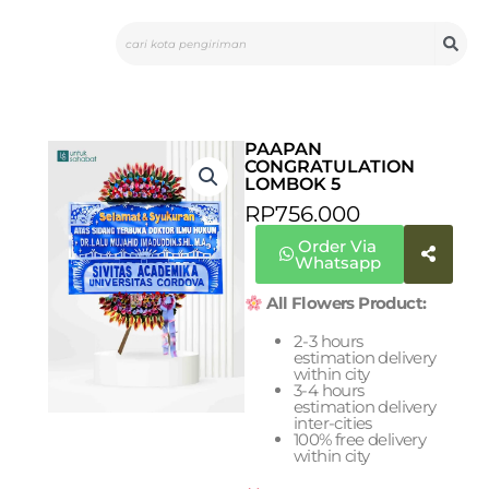
Skip
Search
to
content
PAAPAN
CONGRATULATION
LOMBOK 5
RP
756.000
Order Via
Whatsapp
All Flowers Product:
2-3 hours
estimation delivery
within city
3-4 hours
estimation delivery
inter-cities
100% free delivery
within city