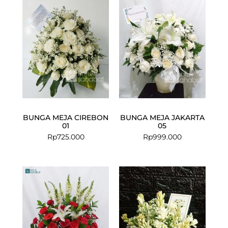
BUNGA MEJA CIREBON
BUNGA MEJA JAKARTA
01
05
Rp
725.000
Rp
999.000
Current
Original
price
price
is:
was:
Rp1.249.000.
Rp1.499.000.