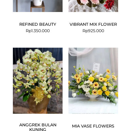
REFINED BEAUTY
VIBRANT MIX FLOWER
Rp
1.350.000
Rp
925.000
Current
Original
price
price
is:
was:
Rp2.910.000.
Rp3.000.000.
ANGGREK BULAN
MIA VASE FLOWERS
KUNING