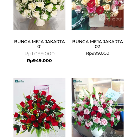
BUNGA MEJA JAKARTA
BUNGA MEJA JAKARTA
01
02
Rp
999.000
Rp
1.099.000
Rp
949.000
Current
Original
price
price
is:
was:
Rp899.000.
Rp1.085.000.