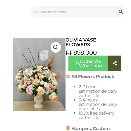
Skip
Search
to
content
OLIVIA VASE
FLOWERS
RP
999.000
Order Via
Whatsapp
All Flowers Product:
2-3 hours
estimation delivery
within city
3-4 hours
estimation delivery
inter-cities
100% free delivery
within city
Hampers, Custom