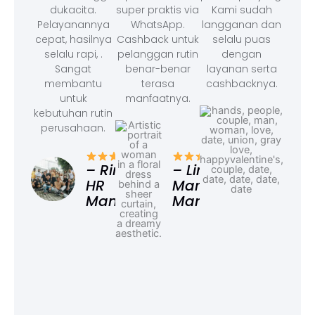
dukacita.
super praktis via
Kami sudah
Pelayanannya
WhatsApp.
langganan dan
cepat, hasilnya
Cashback untuk
selalu puas
selalu rapi, .
pelanggan rutin
dengan
Sangat
benar-benar
layanan serta
membantu
terasa
cashbacknya.
untuk
manfaatnya.
kebutuhan rutin
perusahaan.
– F
Ad
– Rina,
– Linda,
HR
Marketing
Manager
Manager