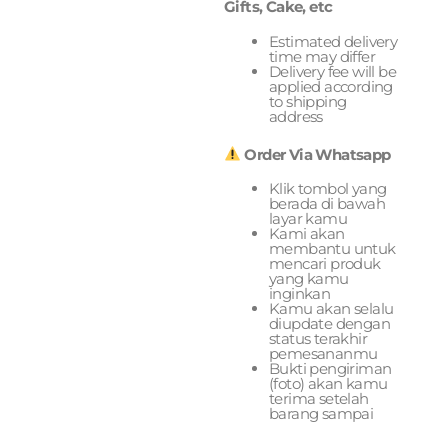
Gifts, Cake, etc
Estimated delivery
time may differ
Delivery fee will be
applied according
to shipping
address
Order Via Whatsapp
Klik tombol yang
berada di bawah
layar kamu
Kami akan
membantu untuk
mencari produk
yang kamu
inginkan
Kamu akan selalu
diupdate dengan
status terakhir
pemesananmu
Bukti pengiriman
(foto) akan kamu
terima setelah
barang sampai