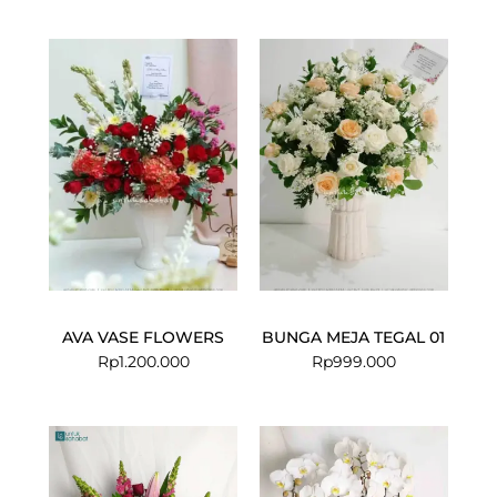
AVA VASE FLOWERS
BUNGA MEJA TEGAL 01
Rp
1.200.000
Rp
999.000
Current
Original
price
price
is:
was: