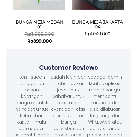
BUNGA MEJA MEDAN
BUNGA MEJA JAKARTA
01
04
Rp
1.049.000
Rp
1.085.000
Rp
899.000
Customer Reviews
Kami sudah
Sudah lebih dari
Sebagai admin
langganan
1 tahun pakai
kantor, aplikasi
pesan
jasa Untuk
mobile sangat
karangan
Sahabat untuk
membantu
bunga di Untuk
kebutuhan
karena order
Sahabat untuk
event dan relasi
bisa dilakukan
kebutuhan
bisnis. Kualitas
langsung dari
kantor—mulai
bunga
WhatsApp atau
dari ucapan
konsisten dan
aplikasi tanpa
selamat hingga
proses order
proses panjang.