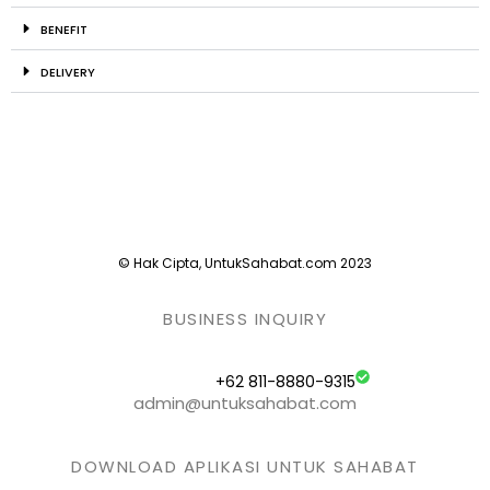
BENEFIT
DELIVERY
© Hak Cipta, UntukSahabat.com 2023
BUSINESS INQUIRY
+62 811-8880-9315
admin@untuksahabat.com
DOWNLOAD APLIKASI UNTUK SAHABAT