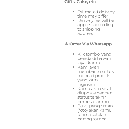
Gifts, Cake, etc
Estimated delivery
time may differ
Delivery fee will be
applied according
to shipping
address
⚠️ Order Via Whatsapp
Klik tombol yang
berada di bawah
layar kamu
Kami akan
membantu untuk
mencari produk
yang kamu
inginkan
Kamu akan selalu
diupdate dengan
status terakhir
pemesananmu
Bukti pengiriman
(foto) akan kamu
terima setelah
barang sampai