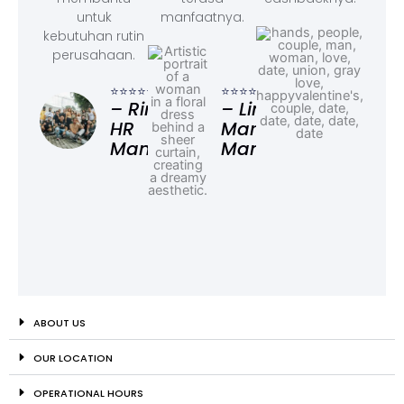
untuk
manfaatnya.
kebutuhan rutin
perusahaan.
⭐⭐⭐
– F
⭐⭐⭐⭐⭐
⭐⭐⭐⭐⭐
Ad
– Rina,
– Linda,
HR
Marketing
Manager
Manager
ABOUT US
OUR LOCATION
OPERATIONAL HOURS