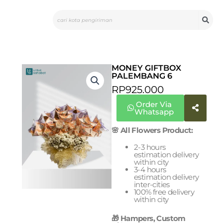
Skip
Search
to
content
MONEY GIFTBOX
PALEMBANG 6
RP
925.000
Order Via
Whatsapp
🌸 All Flowers Product:
2-3 hours
estimation delivery
within city
3-4 hours
estimation delivery
inter-cities
100% free delivery
within city
🎁 Hampers, Custom