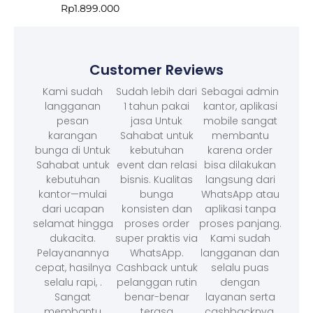
Rp
1.899.000
Customer Reviews
Kami sudah
Sudah lebih dari
Sebagai admin
langganan
1 tahun pakai
kantor, aplikasi
pesan
jasa Untuk
mobile sangat
karangan
Sahabat untuk
membantu
bunga di Untuk
kebutuhan
karena order
Sahabat untuk
event dan relasi
bisa dilakukan
kebutuhan
bisnis. Kualitas
langsung dari
kantor—mulai
bunga
WhatsApp atau
dari ucapan
konsisten dan
aplikasi tanpa
selamat hingga
proses order
proses panjang.
dukacita.
super praktis via
Kami sudah
Pelayanannya
WhatsApp.
langganan dan
cepat, hasilnya
Cashback untuk
selalu puas
selalu rapi, .
pelanggan rutin
dengan
Sangat
benar-benar
layanan serta
membantu
terasa
cashbacknya.