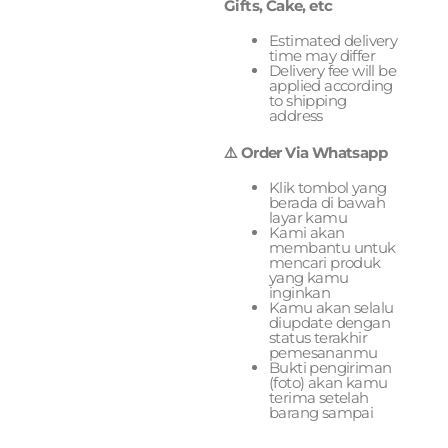
Gifts, Cake, etc
Estimated delivery
time may differ
Delivery fee will be
applied according
to shipping
address
⚠️ Order Via Whatsapp
Klik tombol yang
berada di bawah
layar kamu
Kami akan
membantu untuk
mencari produk
yang kamu
inginkan
Kamu akan selalu
diupdate dengan
status terakhir
pemesananmu
Bukti pengiriman
(foto) akan kamu
terima setelah
barang sampai