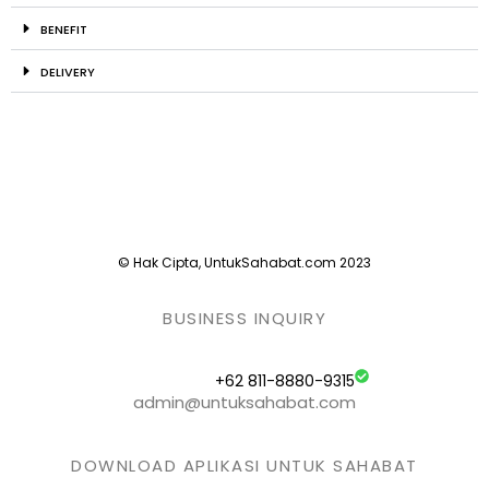
BENEFIT
DELIVERY
© Hak Cipta, UntukSahabat.com 2023
BUSINESS INQUIRY
+62 811-8880-9315
admin@untuksahabat.com
DOWNLOAD APLIKASI UNTUK SAHABAT