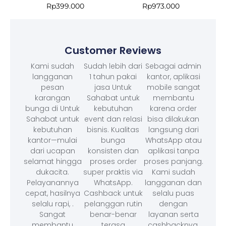
Rp
399.000
Rp
973.000
Customer Reviews
Kami sudah
Sudah lebih dari
Sebagai admin
langganan
1 tahun pakai
kantor, aplikasi
pesan
jasa Untuk
mobile sangat
karangan
Sahabat untuk
membantu
bunga di Untuk
kebutuhan
karena order
Sahabat untuk
event dan relasi
bisa dilakukan
kebutuhan
bisnis. Kualitas
langsung dari
kantor—mulai
bunga
WhatsApp atau
dari ucapan
konsisten dan
aplikasi tanpa
selamat hingga
proses order
proses panjang.
dukacita.
super praktis via
Kami sudah
Pelayanannya
WhatsApp.
langganan dan
cepat, hasilnya
Cashback untuk
selalu puas
selalu rapi, .
pelanggan rutin
dengan
Sangat
benar-benar
layanan serta
membantu
terasa
cashbacknya.