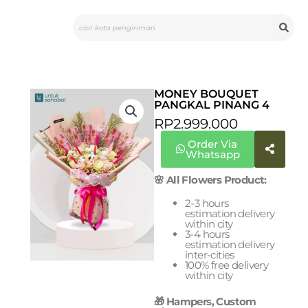
Skip
Search
to
content
MONEY BOUQUET
PANGKAL PINANG 4
RP
2.999.000
Order Via
Whatsapp
🌸 All Flowers Product:
2-3 hours
estimation delivery
within city
3-4 hours
estimation delivery
inter-cities
100% free delivery
within city
🎁 Hampers, Custom