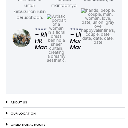
untuk
manfaatnya.
kebutuhan rutin
perusahaan.
⭐⭐⭐
– F
⭐⭐⭐⭐⭐
⭐⭐⭐⭐⭐
Ad
– Rina,
– Linda,
HR
Marketing
Manager
Manager
ABOUT US
OUR LOCATION
OPERATIONAL HOURS