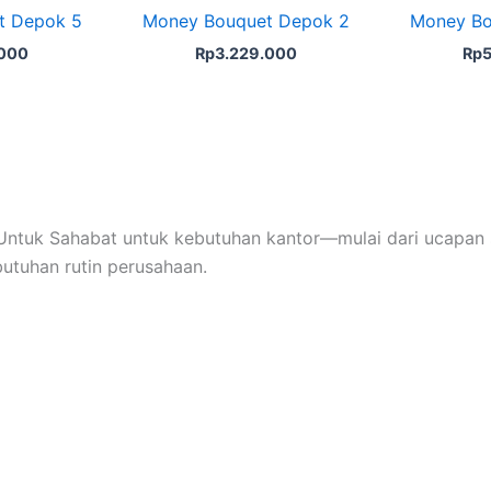
t Depok 5
Money Bouquet Depok 2
Money Bo
.000
Rp
3.229.000
Rp
5
ntuk Sahabat untuk kebutuhan kantor—mulai dari ucapan s
butuhan rutin perusahaan.