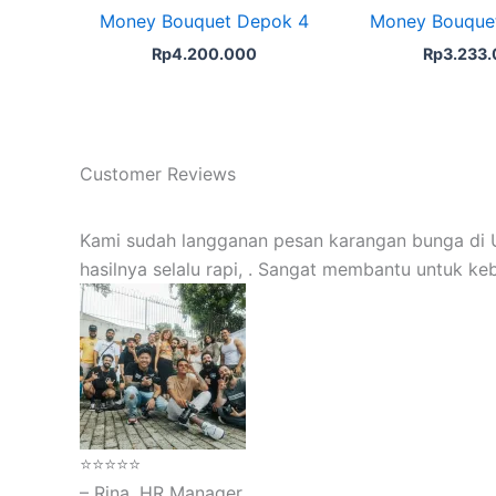
Money Bouquet Depok 4
Money Bouque
Rp
4.200.000
Rp
3.233
Customer Reviews
Kami sudah langganan pesan karangan bunga di U
hasilnya selalu rapi, . Sangat membantu untuk ke
⭐⭐⭐⭐⭐
– Rina, HR Manager