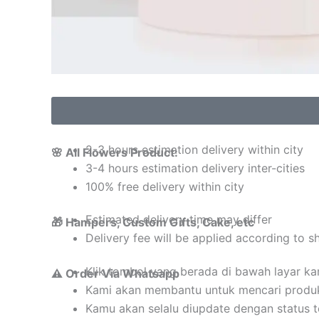
2-3 hours estimation delivery within city
🌸 All Flowers Product:
3-4 hours estimation delivery inter-cities
100% free delivery within city
Estimated delivery time may differ
🎁 Hampers, Custom Gifts, Cake, etc
Delivery fee will be applied according to s
Klik tombol yang berada di bawah layar k
⚠️ Order Via Whatsapp
Kami akan membantu untuk mencari produ
Kamu akan selalu diupdate dengan status 