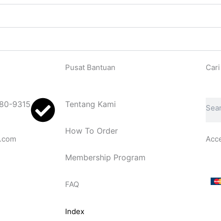
Pusat Bantuan
Cari
Sear
80-9315
Tentang Kami
How To Order
.com
Acc
Membership Program
FAQ
Index