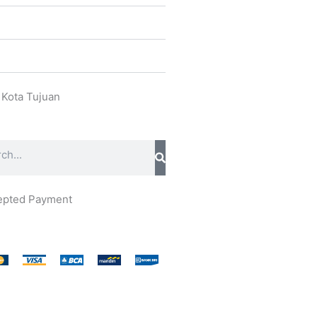
 Kota Tujuan
ch
epted Payment