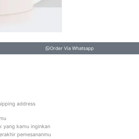
Order Via Whatsapp
hipping address
amu
k yang kamu inginkan
terakhir pemesananmu