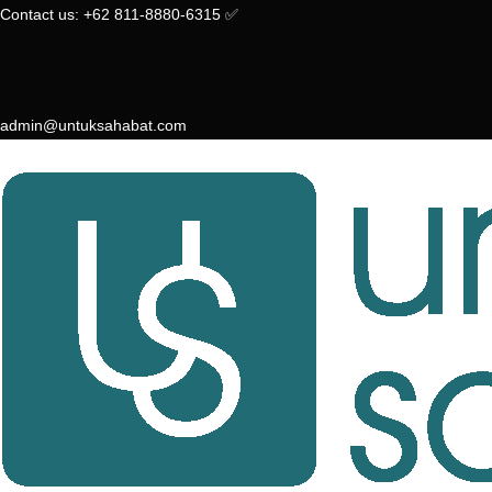
Skip
Contact us: +62 811-8880-6315 ✅︎
to
content
admin@untuksahabat.com