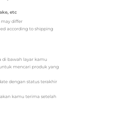
ake, etc
 may differ
lied according to shipping
a di bawah layar kamu
ntuk mencari produk yang
ate dengan status terakhir
) akan kamu terima setelah