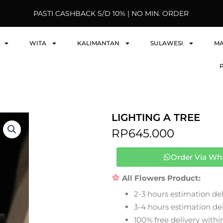
PASTI CASHBACK S/D 10% | NO MIN. ORDER
WITA
KALIMANTAN
SULAWESI
M
LIGHTING A TREE
RP
645.000
Order Via Wh
All Flowers Product:
2-3 hours estimation del
3-4 hours estimation deli
100% free delivery within