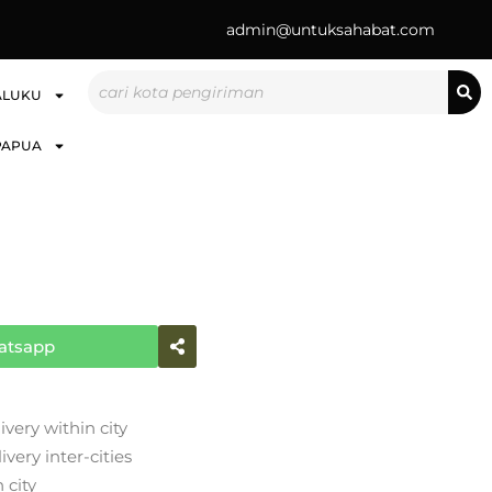
admin@untuksahabat.com
Search
ALUKU
PAPUA
atsapp
ivery within city
very inter-cities
 city