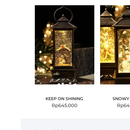
KEEP ON SHINING
SNOWY 
Rp
645.000
Rp
64