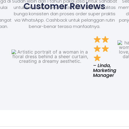
ga di
Sudah lebih dari 1 tahun pakai jasa Untuk Sahabat
Seb
Customer Reviews
ulai
untuk kebutuhan event dan relasi bisnis. Kualitas
memb
bunga konsisten dan proses order super praktis
d
Sangat
via WhatsApp. Cashback untuk pelanggan rutin
panj
aan.
benar-benar terasa manfaatnya.
– Linda,
Marketing
Manager