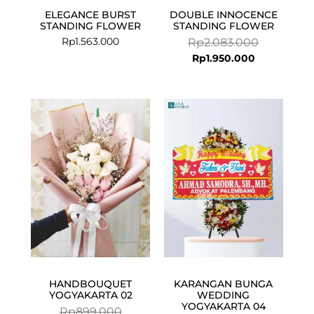
ELEGANCE BURST
DOUBLE INNOCENCE
STANDING FLOWER
STANDING FLOWER
Rp
1.563.000
Rp
2.083.000
Rp
1.950.000
Current
Original
price
price
is:
was:
Rp727.000.
Rp899.000.
HANDBOUQUET
KARANGAN BUNGA
YOGYAKARTA 02
WEDDING
YOGYAKARTA 04
Rp
899.000