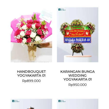
HANDBOUQUET
KARANGAN BUNGA
YOGYAKARTA 01
WEDDING
YOGYAKARTA 01
Rp
899.000
Rp
950.000
Current
Original
price
price