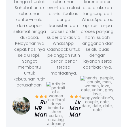
bunga di Untuk
kebutuhan
karena order
Sahabat untuk
event dan relasi
bisa dilakukan
kebutuhan
bisnis. Kualitas
langsung dari
kantor—mulai
bunga
WhatsApp atau
dari ucapan
konsisten dan
aplikasi tanpa
selamat hingga
proses order
proses panjang.
dukacita.
super praktis via
Kami sudah
Pelayanannya
WhatsApp.
langganan dan
cepat, hasilnya
Cashback untuk
selalu puas
selalu rapi, .
pelanggan rutin
dengan
Sangat
benar-benar
layanan serta
membantu
terasa
cashbacknya.
untuk
manfaatnya.
kebutuhan rutin
perusahaan.
– F
Ad
– Rina,
– Linda,
HR
Marketing
Manager
Manager