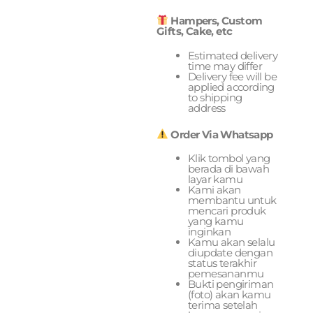
Hampers, Custom
Gifts, Cake, etc
Estimated delivery
time may differ
Delivery fee will be
applied according
to shipping
address
Order Via Whatsapp
Klik tombol yang
berada di bawah
layar kamu
Kami akan
membantu untuk
mencari produk
yang kamu
inginkan
Kamu akan selalu
diupdate dengan
status terakhir
pemesananmu
Bukti pengiriman
(foto) akan kamu
terima setelah