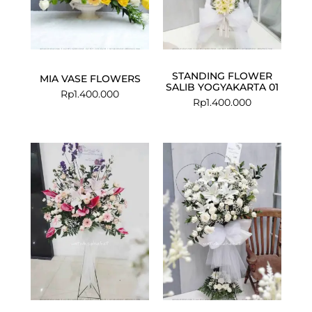
STANDING FLOWER
MIA VASE FLOWERS
SALIB YOGYAKARTA 01
Rp
1.400.000
Rp
1.400.000
Current
Original
price
price
is:
was:
Rp1.950.000
Rp2.083.00