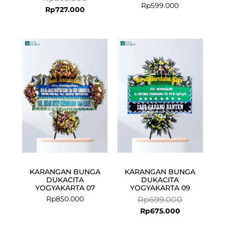
Rp
599.000
Rp
727.000
Current
Original
price
price
is:
was:
Rp675.000.
Rp699.000.
KARANGAN BUNGA
KARANGAN BUNGA
DUKACITA
DUKACITA
YOGYAKARTA 07
YOGYAKARTA 09
Rp
850.000
Rp
699.000
Rp
675.000