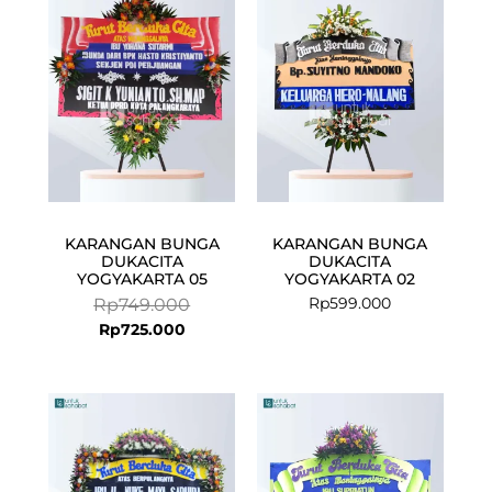
is:
was:
Rp725.000.
Rp749.000.
KARANGAN BUNGA
KARANGAN BUNGA
DUKACITA
DUKACITA
YOGYAKARTA 05
YOGYAKARTA 02
Rp
599.000
Rp
749.000
Rp
725.000
Current
Original
price
price
is:
was:
Rp1.699.000.
Rp1.750.000.