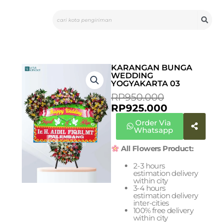
Skip
Search
to
content
KARANGAN BUNGA
WEDDING
YOGYAKARTA 03
CURRENT
ORIGINAL
RP
950.000
PRICE
PRICE
RP
925.000
IS:
WAS:
Order Via
RP925.000.
RP950.000
Whatsapp
All Flowers Product:
2-3 hours
estimation delivery
within city
3-4 hours
estimation delivery
inter-cities
100% free delivery
within city