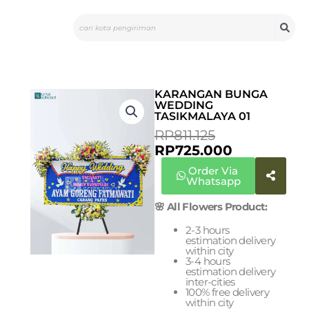
Skip
Search
to
content
KARANGAN BUNGA
WEDDING
TASIKMALAYA 01
ORIGINAL
CURRENT
RP
811.125
PRICE
PRICE
RP
725.000
WAS:
IS:
Order Via
RP811.125.
RP725.000.
Whatsapp
🌸 All Flowers Product:
2-3 hours
estimation delivery
within city
3-4 hours
estimation delivery
inter-cities
100% free delivery
within city