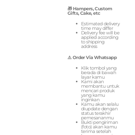
🎁 Hampers, Custom
Gifts, Cake, etc
Estimated delivery
time may differ
Delivery fee will be
applied according
to shipping
address
⚠️ Order Via Whatsapp
Klik tombol yang
berada di bawah
layar kamu
Kami akan
membantu untuk
mencari produk
yang kamu
inginkan
Kamu akan selalu
diupdate dengan
status terakhir
pemesananmu
Bukti pengiriman
(foto) akan kamu
terima setelah