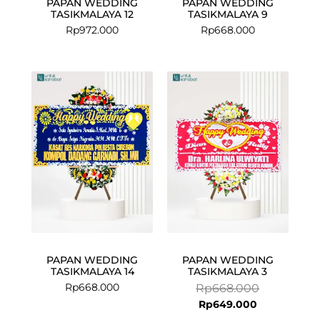
PAPAN WEDDING
PAPAN WEDDING
TASIKMALAYA 12
TASIKMALAYA 9
Rp
972.000
Rp
668.000
Current
Original
price
price
is:
was:
Rp649.000.
Rp668.000.
PAPAN WEDDING
PAPAN WEDDING
TASIKMALAYA 14
TASIKMALAYA 3
Rp
668.000
Rp
668.000
Rp
649.000