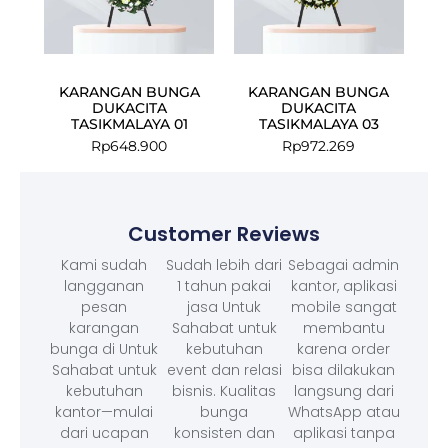
KARANGAN BUNGA
KARANGAN BUNGA
DUKACITA
DUKACITA
TASIKMALAYA 01
TASIKMALAYA 03
Rp
648.900
Rp
972.269
Customer Reviews
Kami sudah
Sudah lebih dari
Sebagai admin
langganan
1 tahun pakai
kantor, aplikasi
pesan
jasa Untuk
mobile sangat
karangan
Sahabat untuk
membantu
bunga di Untuk
kebutuhan
karena order
Sahabat untuk
event dan relasi
bisa dilakukan
kebutuhan
bisnis. Kualitas
langsung dari
kantor—mulai
bunga
WhatsApp atau
dari ucapan
konsisten dan
aplikasi tanpa