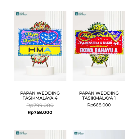
Current
Original
price
price
is:
was:
Rp758.000.
Rp799.000.
PAPAN WEDDING
PAPAN WEDDING
TASIKMALAYA 4
TASIKMALAYA 1
Rp
668.000
Rp
799.000
Rp
758.000