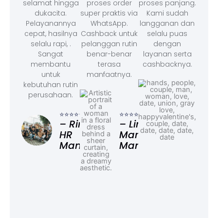
selamat hingga
proses order
proses panjang.
dukacita.
super praktis via
Kami sudah
Pelayanannya
WhatsApp.
langganan dan
cepat, hasilnya
Cashback untuk
selalu puas
selalu rapi, .
pelanggan rutin
dengan
Sangat
benar-benar
layanan serta
membantu
terasa
cashbacknya.
untuk
manfaatnya.
kebutuhan rutin
perusahaan.
⭐⭐⭐
– F
⭐⭐⭐⭐⭐
⭐⭐⭐⭐⭐
Ad
– Rina,
– Linda,
HR
Marketing
Manager
Manager