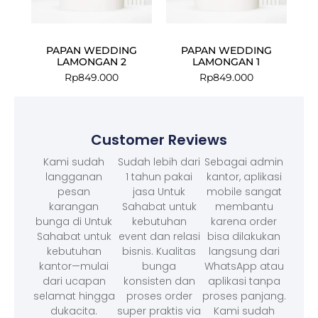
PAPAN WEDDING
PAPAN WEDDING
LAMONGAN 2
LAMONGAN 1
Rp
849.000
Rp
849.000
Customer Reviews
Kami sudah
Sudah lebih dari
Sebagai admin
langganan
1 tahun pakai
kantor, aplikasi
pesan
jasa Untuk
mobile sangat
karangan
Sahabat untuk
membantu
bunga di Untuk
kebutuhan
karena order
Sahabat untuk
event dan relasi
bisa dilakukan
kebutuhan
bisnis. Kualitas
langsung dari
kantor—mulai
bunga
WhatsApp atau
dari ucapan
konsisten dan
aplikasi tanpa
selamat hingga
proses order
proses panjang.
dukacita.
super praktis via
Kami sudah