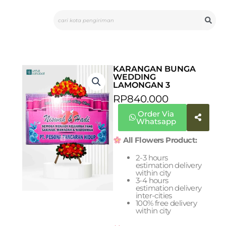
Skip
Search
to
content
KARANGAN BUNGA
WEDDING
LAMONGAN 3
RP
840.000
Order Via
Whatsapp
All Flowers Product:
2-3 hours
estimation delivery
within city
3-4 hours
estimation delivery
inter-cities
100% free delivery
within city