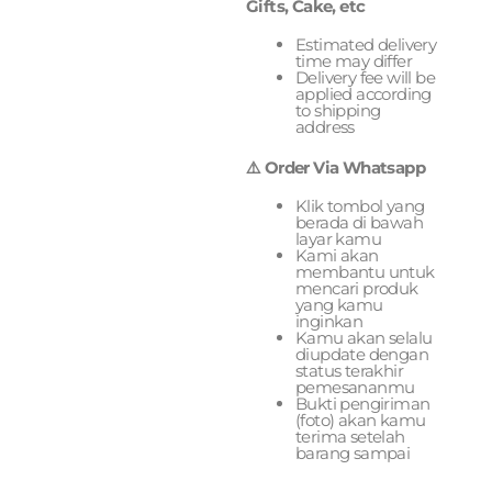
Gifts, Cake, etc
Estimated delivery
time may differ
Delivery fee will be
applied according
to shipping
address
⚠️ Order Via Whatsapp
Klik tombol yang
berada di bawah
layar kamu
Kami akan
membantu untuk
mencari produk
yang kamu
inginkan
Kamu akan selalu
diupdate dengan
status terakhir
pemesananmu
Bukti pengiriman
(foto) akan kamu
terima setelah
barang sampai