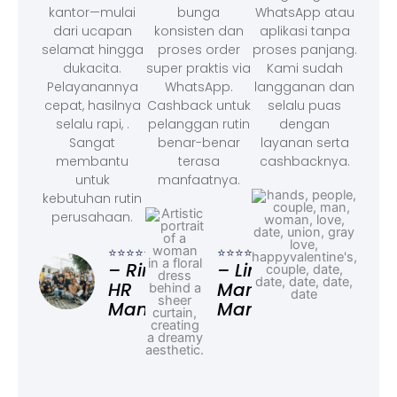
kantor—mulai
bunga
WhatsApp atau
dari ucapan
konsisten dan
aplikasi tanpa
selamat hingga
proses order
proses panjang.
dukacita.
super praktis via
Kami sudah
Pelayanannya
WhatsApp.
langganan dan
cepat, hasilnya
Cashback untuk
selalu puas
selalu rapi, .
pelanggan rutin
dengan
Sangat
benar-benar
layanan serta
membantu
terasa
cashbacknya.
untuk
manfaatnya.
kebutuhan rutin
perusahaan.
⭐⭐⭐
– F
⭐⭐⭐⭐⭐
⭐⭐⭐⭐⭐
Ad
– Rina,
– Linda,
HR
Marketing
Manager
Manager