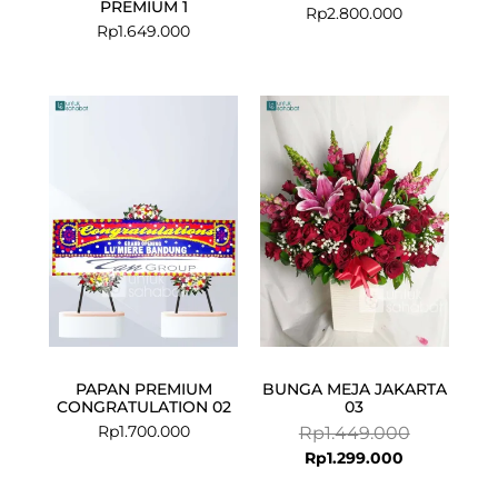
PREMIUM 1
Rp
2.800.000
Rp
1.649.000
Current
Original
price
price
is:
was:
Rp1.299.000
Rp1.449.000
PAPAN PREMIUM
BUNGA MEJA JAKARTA
CONGRATULATION 02
03
Rp
1.700.000
Rp
1.449.000
Rp
1.299.000