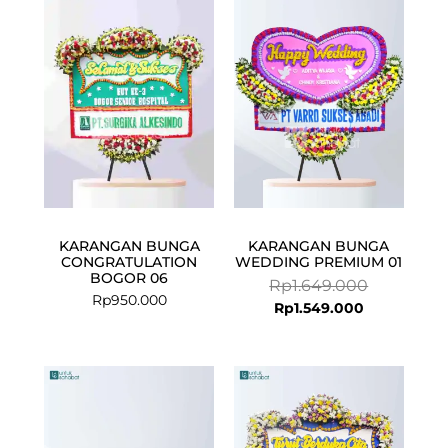
price
price
is:
was:
Rp1.549.000
Rp1.649.000
KARANGAN BUNGA
KARANGAN BUNGA
CONGRATULATION
WEDDING PREMIUM 01
BOGOR 06
Rp
1.649.000
Rp
950.000
Rp
1.549.000
Current
Original
price
price
is:
was:
Rp2.125.000.
Rp2.200.000.