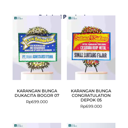
Related Products
KARANGAN BUNGA
KARANGAN BUNGA
DUKACITA BOGOR 07
CONGRATULATION
DEPOK 05
Rp
699.000
Rp
699.000
Current
Original