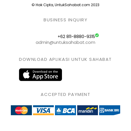
© Hak Cipta, UntukSahabat.com 2023
BUSINESS INQUIRY
+62 811-8880-9315
admin@untuksahabat.com
DOWNLOAD APLIKASI UNTUK SAHABAT
ACCEPTED PAYMENT