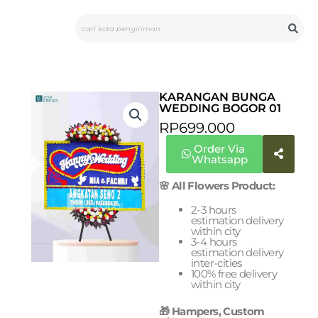
Skip
Search
to
content
KARANGAN BUNGA
WEDDING BOGOR 01
RP
699.000
Order Via
Whatsapp
🌸 All Flowers Product:
2-3 hours
estimation delivery
within city
3-4 hours
estimation delivery
inter-cities
100% free delivery
within city
🎁 Hampers, Custom