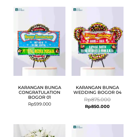
Current
Original
price
price
is:
was:
Rp850.000.
Rp875.000.
KARANGAN BUNGA
KARANGAN BUNGA
CONGRATULATION
WEDDING BOGOR 04
BOGOR 01
Rp
875.000
Rp
599.000
Rp
850.000
Current
Original
price
price