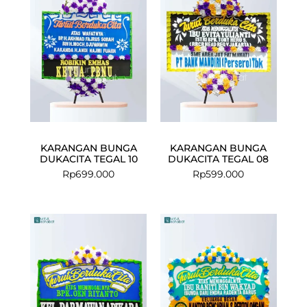
KARANGAN BUNGA
KARANGAN BUNGA
DUKACITA TEGAL 10
DUKACITA TEGAL 08
Rp
699.000
Rp
599.000
Current
Original
price
price
is:
was:
Rp575.000.
Rp599.000.