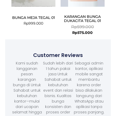
KARANGAN BUNGA
BUNGA MEJA TEGAL 01
DUKACITA TEGAL 01
Rp
999.000
Rp
599.000
Rp
575.000
Customer Reviews
Kami sudah
Sudah lebih dari
Sebagai admin
langganan
1 tahun pakai
kantor, aplikasi
pesan
jasa Untuk
mobile sangat
karangan
Sahabat untuk
membantu
bunga di Untuk
kebutuhan
karena order
Sahabat untuk
event dan relasi
bisa dilakukan
kebutuhan
bisnis. Kualitas
langsung dari
kantor—mulai
bunga
WhatsApp atau
dari ucapan
konsisten dan
aplikasi tanpa
selamat hingga
proses order
proses panjang.