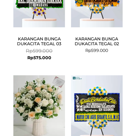
KARANGAN BUNGA
KARANGAN BUNGA
DUKACITA TEGAL 03
DUKACITA TEGAL 02
Rp
599.000
Rp
599.000
Rp
575.000
Current
Original
price
price
is:
was:
Rp575.000.
Rp599.000.