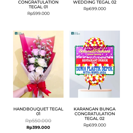
CONGRATULATION
WEDDING TEGAL 02
TEGAL 01
Rp
699.000
Rp
599.000
Current
Original
price
price
is:
was:
Rp399.000.
Rp550.000.
HANDBOUQUET TEGAL
KARANGAN BUNGA
01
CONGRATULATION
TEGAL 02
Rp
550.000
Rp
699.000
Rp
399.000