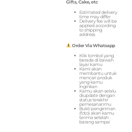
Gifts, Cake, etc
Estimated delivery
time may differ
Delivery fee will be
applied according
to shipping
address
Order Via Whatsapp
Klik tombol yang
berada di bawah
layar kamu
Kami akan
membantu untuk
mencari produk
yang kamu
inginkan
Kamu akan selalu
diupdate dengan
status terakhir
pemesananmu
Bukti pengiriman
(foto) akan kamu
terima setelah
barang sampai