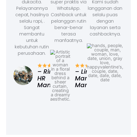
dukacita.
super praktis via
Kami sudah
Pelayanannya
WhatsApp.
langganan dan
cepat, hasilnya
Cashback untuk
selalu puas
selalu rapi, .
pelanggan rutin
dengan
Sangat
benar-benar
layanan serta
membantu
terasa
cashbacknya.
untuk
manfaatnya.
kebutuhan rutin
perusahaan.
– F
Ad
– Rina,
– Linda,
HR
Marketing
Manager
Manager