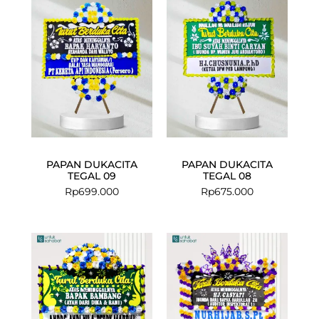
PAPAN DUKACITA
PAPAN DUKACITA
TEGAL 09
TEGAL 08
Rp
699.000
Rp
675.000
Current
Original
price
price
is:
was:
Rp1.099.000
Rp1.175.000.