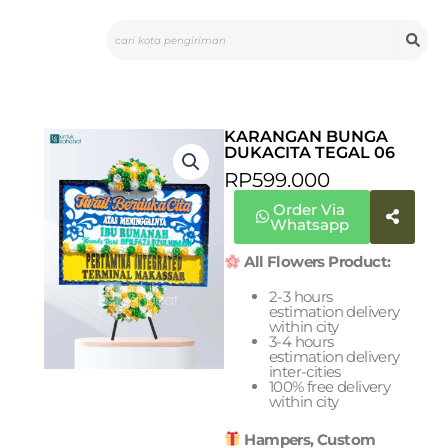
Skip
Search
to
content
KARANGAN BUNGA
DUKACITA TEGAL 06
RP
599.000
Order Via
Whatsapp
All Flowers Product:
2-3 hours
estimation delivery
within city
3-4 hours
estimation delivery
inter-cities
100% free delivery
within city
Hampers, Custom